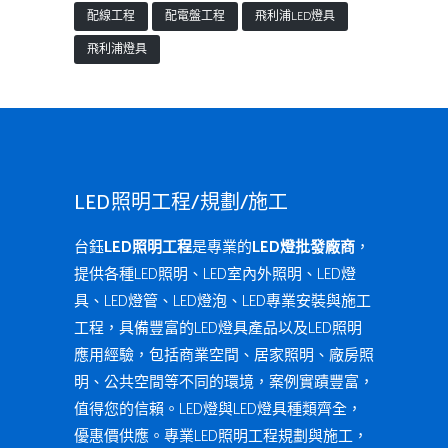
配線工程
配電盤工程
飛利浦LED燈具
飛利浦燈具
LED照明工程/規劃/施工
台鈺
LED照明工程
是專業的
LED燈批發廠商
，
提供各種LED照明、LED室內外照明、LED燈
具、LED燈管、LED燈泡、LED專業安裝與施工
工程，具備豐富的LED燈具產品以及LED照明
應用經驗，包括商業空間、居家照明、廠房照
明、公共空間等不同的環境，案例實蹟豐富，
值得您的信賴。LED燈與LED燈具種類齊全，
優惠價供應。專業LED照明工程規劃與施工，