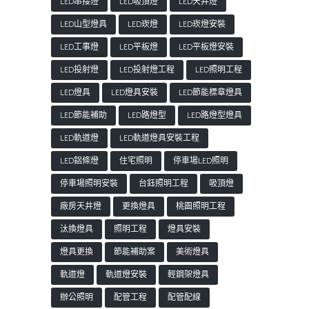
LED串接燈
LED吸頂燈
LED天井燈
LED山型燈具
LED崁燈
LED崁燈安裝
LED工事燈
LED平板燈
LED平板燈安裝
LED投射燈
LED投射燈工程
LED照明工程
LED燈具
LED燈具安裝
LED節能標章燈具
LED節能補助
LED路燈型
LED路燈型燈具
LED軌道燈
LED軌道燈具安裝工程
LED鋁條燈
住宅照明
停車場LED照明
停車場照明安裝
台鈺照明工程
吸頂燈
廠房天井燈
更換燈具
桃園照明工程
汰換燈具
照明工程
燈具安裝
燈具更換
節能補助案
美術燈具
軌道燈
軌道燈安裝
輕鋼架燈具
辦公照明
配管工程
配管配線