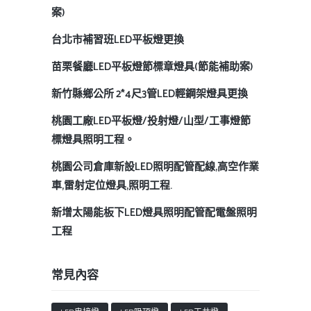
案)
台北市補習班LED平板燈更換
苗栗餐廳LED平板燈節標章燈具(節能補助案)
新竹縣鄉公所 2*4尺3管LED輕鋼架燈具更換
桃園工廠LED平板燈/投射燈/山型/工事燈節
標燈具照明工程。
桃園公司倉庫新設LED照明配管配線,高空作業
車,雷射定位燈具,照明工程.
新增太陽能板下LED燈具照明配管配電盤照明
工程
常見內容