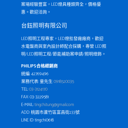
案場經驗豐富，LED燈具種類齊全，價格優
惠。歡迎洽詢。
台鈺照明有限公司
LED照明工程專家，LED燈批發廠廠商，歡迎
水電盤商與室內設計師配合採購，專營 LED照
明/LED照明工程/節能補助案申請/照明燈飾。
PHILIPS合格經銷商
統編: 42769496
業務代表: 童先生
0918520035
TEL:
03-3124170
FAX: 03-3229581
E-MAIL:
tingchi.tung@gmail.com
ADD: 桃園市蘆竹區富昌街233號
LINE ID: tingchi0618