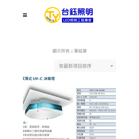
依
顯示所有 2 筆結果
最
依最新項目排序
新
項
目
排
序