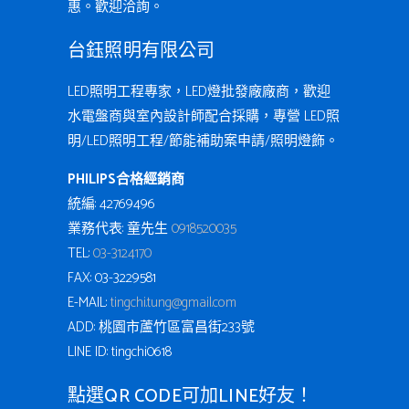
惠。歡迎洽詢。
台鈺照明有限公司
LED照明工程專家，LED燈批發廠廠商，歡迎
水電盤商與室內設計師配合採購，專營 LED照
明/LED照明工程/節能補助案申請/照明燈飾。
PHILIPS合格經銷商
統編: 42769496
業務代表: 童先生
0918520035
TEL:
03-3124170
FAX: 03-3229581
E-MAIL:
tingchi.tung@gmail.com
ADD: 桃園市蘆竹區富昌街233號
LINE ID: tingchi0618
點選QR CODE可加LINE好友！