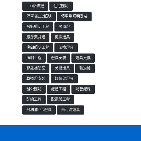
LED鋁條燈
住宅照明
停車場LED照明
停車場照明安裝
台鈺照明工程
吸頂燈
廠房天井燈
更換燈具
桃園照明工程
汰換燈具
照明工程
燈具安裝
燈具更換
節能補助案
美術燈具
軌道燈
軌道燈安裝
輕鋼架燈具
辦公照明
配管工程
配管配線
配線工程
配電盤工程
飛利浦LED燈具
飛利浦燈具