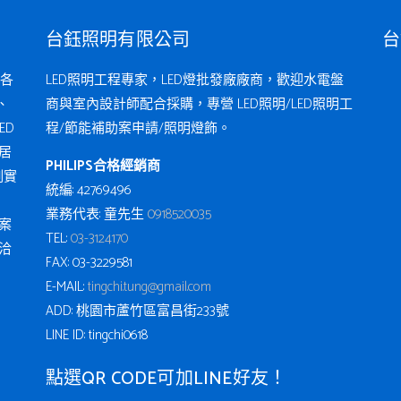
台鈺照明有限公司
台
各
LED照明工程專家，LED燈批發廠廠商，歡迎水電盤
、
商與室內設計師配合採購，專營 LED照明/LED照明工
ED
程/節能補助案申請/照明燈飾。
居
PHILIPS合格經銷商
例實
統編: 42769496
業務代表: 童先生
0918520035
案
TEL:
03-3124170
洽
FAX: 03-3229581
E-MAIL:
tingchi.tung@gmail.com
ADD: 桃園市蘆竹區富昌街233號
LINE ID: tingchi0618
點選QR CODE可加LINE好友！