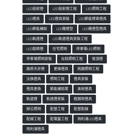
LED投射燈
LED投射燈工程
LED照明工程
LED燈具
LED燈具安裝
LED節能標章燈具
LED節能補助
LED路燈型
LED路燈型燈具
LED軌道燈
LED軌道燈具安裝工程
LED鋁條燈
住宅照明
停車場LED照明
停車場照明安裝
台鈺照明工程
吸頂燈
廠房天井燈
更換燈具
桃園照明工程
汰換燈具
照明工程
燈具安裝
燈具更換
節能補助案
美術燈具
軌道燈
軌道燈安裝
輕鋼架燈具
辦公照明
配管工程
配管配線
配線工程
配電盤工程
飛利浦LED燈具
飛利浦燈具