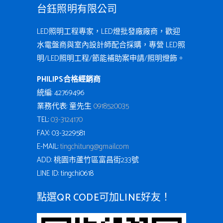
台鈺照明有限公司
LED照明工程專家，LED燈批發廠廠商，歡迎
水電盤商與室內設計師配合採購，專營 LED照
明/LED照明工程/節能補助案申請/照明燈飾。
PHILIPS合格經銷商
統編: 42769496
業務代表: 童先生
0918520035
TEL:
03-3124170
FAX: 03-3229581
E-MAIL:
tingchi.tung@gmail.com
ADD: 桃園市蘆竹區富昌街233號
LINE ID: tingchi0618
點選QR CODE可加LINE好友！