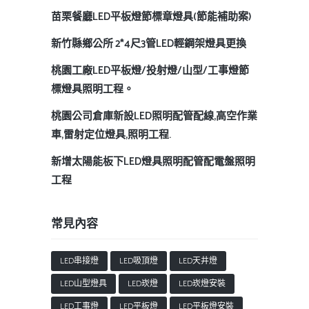
苗栗餐廳LED平板燈節標章燈具(節能補助案)
新竹縣鄉公所 2*4尺3管LED輕鋼架燈具更換
桃園工廠LED平板燈/投射燈/山型/工事燈節
標燈具照明工程。
桃園公司倉庫新設LED照明配管配線,高空作業
車,雷射定位燈具,照明工程.
新增太陽能板下LED燈具照明配管配電盤照明
工程
常見內容
LED串接燈
LED吸頂燈
LED天井燈
LED山型燈具
LED崁燈
LED崁燈安裝
LED工事燈
LED平板燈
LED平板燈安裝