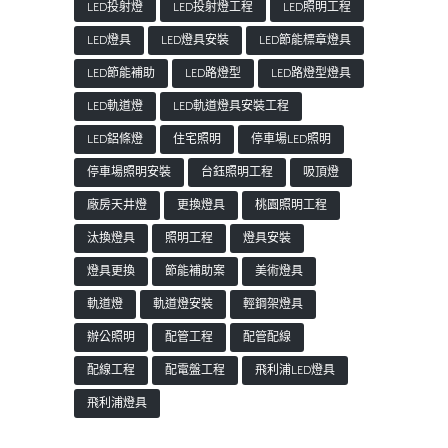
LED投射燈
LED投射燈工程
LED照明工程
LED燈具
LED燈具安裝
LED節能標章燈具
LED節能補助
LED路燈型
LED路燈型燈具
LED軌道燈
LED軌道燈具安裝工程
LED鋁條燈
住宅照明
停車場LED照明
停車場照明安裝
台鈺照明工程
吸頂燈
廠房天井燈
更換燈具
桃園照明工程
汰換燈具
照明工程
燈具安裝
燈具更換
節能補助案
美術燈具
軌道燈
軌道燈安裝
輕鋼架燈具
辦公照明
配管工程
配管配線
配線工程
配電盤工程
飛利浦LED燈具
飛利浦燈具