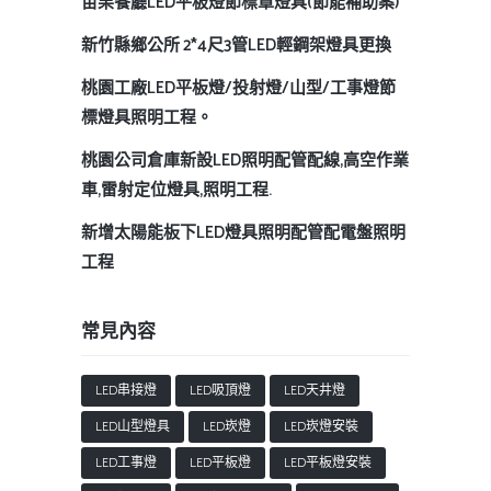
苗栗餐廳LED平板燈節標章燈具(節能補助案)
新竹縣鄉公所 2*4尺3管LED輕鋼架燈具更換
桃園工廠LED平板燈/投射燈/山型/工事燈節
標燈具照明工程。
桃園公司倉庫新設LED照明配管配線,高空作業
車,雷射定位燈具,照明工程.
新增太陽能板下LED燈具照明配管配電盤照明
工程
常見內容
LED串接燈
LED吸頂燈
LED天井燈
LED山型燈具
LED崁燈
LED崁燈安裝
LED工事燈
LED平板燈
LED平板燈安裝