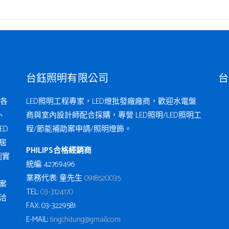
台鈺照明有限公司
台
各
LED照明工程專家，LED燈批發廠廠商，歡迎水電盤
、
商與室內設計師配合採購，專營 LED照明/LED照明工
ED
程/節能補助案申請/照明燈飾。
居
PHILIPS合格經銷商
例實
統編: 42769496
業務代表: 童先生
0918520035
案
TEL:
03-3124170
洽
FAX: 03-3229581
E-MAIL:
tingchi.tung@gmail.com