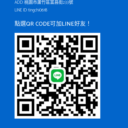
ADD: 桃園市蘆竹區富昌街233號
LINE ID: tingchi0618
點選QR CODE可加LINE好友！