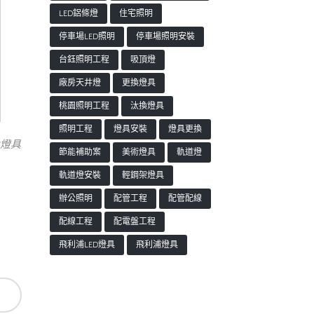
LED鋁條燈
住宅照明
停車場LED照明
停車場照明安裝
台鈺照明工程
吸頂燈
廠房天井燈
更換燈具
桃園照明工程
汰換燈具
照明工程
燈具安裝
燈具更換
換燈具
節能補助案
美術燈具
軌道燈
軌道燈安裝
輕鋼架燈具
辦公照明
配管工程
配管配線
配線工程
配電盤工程
飛利浦LED燈具
飛利浦燈具