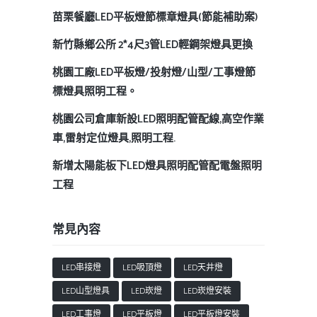
苗栗餐廳LED平板燈節標章燈具(節能補助案)
新竹縣鄉公所 2*4尺3管LED輕鋼架燈具更換
桃園工廠LED平板燈/投射燈/山型/工事燈節
標燈具照明工程。
桃園公司倉庫新設LED照明配管配線,高空作業
車,雷射定位燈具,照明工程.
新增太陽能板下LED燈具照明配管配電盤照明
工程
常見內容
LED串接燈
LED吸頂燈
LED天井燈
LED山型燈具
LED崁燈
LED崁燈安裝
LED工事燈
LED平板燈
LED平板燈安裝