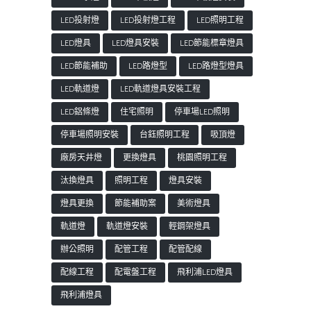
LED投射燈
LED投射燈工程
LED照明工程
LED燈具
LED燈具安裝
LED節能標章燈具
LED節能補助
LED路燈型
LED路燈型燈具
LED軌道燈
LED軌道燈具安裝工程
LED鋁條燈
住宅照明
停車場LED照明
停車場照明安裝
台鈺照明工程
吸頂燈
廠房天井燈
更換燈具
桃園照明工程
汰換燈具
照明工程
燈具安裝
燈具更換
節能補助案
美術燈具
軌道燈
軌道燈安裝
輕鋼架燈具
辦公照明
配管工程
配管配線
配線工程
配電盤工程
飛利浦LED燈具
飛利浦燈具