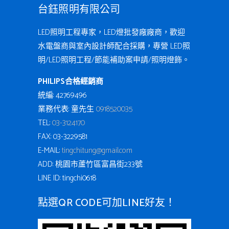
台鈺照明有限公司
LED照明工程專家，LED燈批發廠廠商，歡迎
水電盤商與室內設計師配合採購，專營 LED照
明/LED照明工程/節能補助案申請/照明燈飾。
PHILIPS合格經銷商
統編: 42769496
業務代表: 童先生
0918520035
TEL:
03-3124170
FAX: 03-3229581
E-MAIL:
tingchi.tung@gmail.com
ADD: 桃園市蘆竹區富昌街233號
LINE ID: tingchi0618
點選QR CODE可加LINE好友！