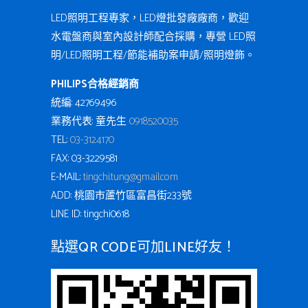
LED照明工程專家，LED燈批發廠廠商，歡迎
水電盤商與室內設計師配合採購，專營 LED照
明/LED照明工程/節能補助案申請/照明燈飾。
PHILIPS合格經銷商
統編: 42769496
業務代表: 童先生
0918520035
TEL:
03-3124170
FAX: 03-3229581
E-MAIL:
tingchi.tung@gmail.com
ADD: 桃園市蘆竹區富昌街233號
LINE ID: tingchi0618
點選QR CODE可加LINE好友！