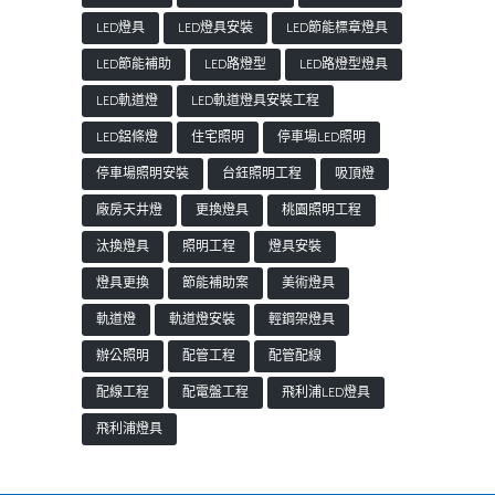
LED燈具
LED燈具安裝
LED節能標章燈具
LED節能補助
LED路燈型
LED路燈型燈具
LED軌道燈
LED軌道燈具安裝工程
LED鋁條燈
住宅照明
停車場LED照明
停車場照明安裝
台鈺照明工程
吸頂燈
廠房天井燈
更換燈具
桃園照明工程
汰換燈具
照明工程
燈具安裝
燈具更換
節能補助案
美術燈具
軌道燈
軌道燈安裝
輕鋼架燈具
辦公照明
配管工程
配管配線
配線工程
配電盤工程
飛利浦LED燈具
飛利浦燈具