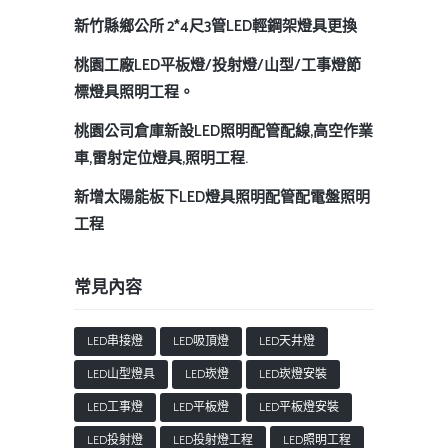
新竹縣鄉公所 2*4尺3管LED輕鋼架燈具更換
桃園工廠LED平板燈/投射燈/山型/工事燈節
標燈具照明工程。
桃園公司倉庫新設LED照明配管配線,高空作業
車,雷射定位燈具,照明工程.
新增太陽能板下LED燈具照明配管配電盤照明
工程
常見內容
LED串接燈
LED吸頂燈
LED天井燈
LED山型燈具
LED崁燈
LED崁燈安裝
LED工事燈
LED平板燈
LED平板燈安裝
LED投射燈
LED投射燈工程
LED照明工程