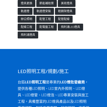
燈具更換
節能補助案
美術燈具
軌道燈
軌道燈安裝
輕鋼架燈具
辦公照明
配管工程
配管配線
配線工程
配電盤工程
飛利浦LED燈具
飛利浦燈具
LED照明工程/規劃/施工
台鈺
LED照明工程
是專業的
LED燈批發廠商
，
提供各種LED照明、LED室內外照明、LED燈
具、LED燈管、LED燈泡、LED專業安裝與施工
工程，具備豐富的LED燈具產品以及LED照明