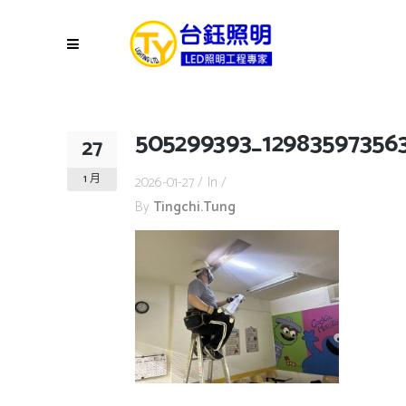
505299393_12983597356
27
1 月
2026-01-27
In
By
Tingchi.tung