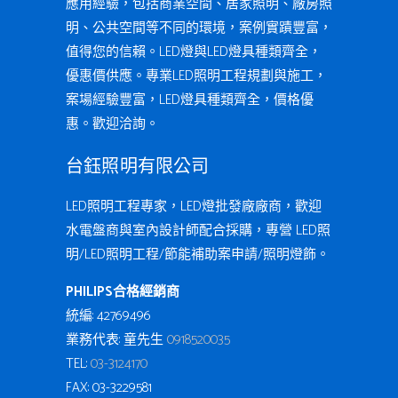
應用經驗，包括商業空間、居家照明、廠房照
明、公共空間等不同的環境，案例實蹟豐富，
值得您的信賴。LED燈與LED燈具種類齊全，
優惠價供應。專業LED照明工程規劃與施工，
案場經驗豐富，LED燈具種類齊全，價格優
惠。歡迎洽詢。
台鈺照明有限公司
LED照明工程專家，LED燈批發廠廠商，歡迎
水電盤商與室內設計師配合採購，專營 LED照
明/LED照明工程/節能補助案申請/照明燈飾。
PHILIPS合格經銷商
統編: 42769496
業務代表: 童先生
0918520035
TEL:
03-3124170
FAX: 03-3229581