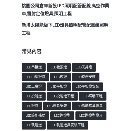
桃園公司倉庫新設LED照明配管配線,高空作業
車,雷射定位燈具,照明工程.
新增太陽能板下LED燈具照明配管配電盤照明
工程
常見內容
LED串接燈
LED吸頂燈
LED天井燈
LED山型燈具
LED崁燈
LED崁燈安裝
LED工事燈
LED平板燈
LED平板燈安裝
LED投射燈
LED投射燈工程
LED照明工程
LED燈具
LED燈具安裝
LED節能標章燈具
LED節能補助
LED路燈型
LED路燈型燈具
LED軌道燈
LED軌道燈具安裝工程