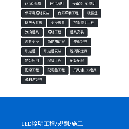
LED鋁條燈
住宅照明
停車場LED照明
停車場照明安裝
台鈺照明工程
吸頂燈
廠房天井燈
更換燈具
桃園照明工程
汰換燈具
照明工程
燈具安裝
燈具更換
節能補助案
美術燈具
軌道燈
軌道燈安裝
輕鋼架燈具
辦公照明
配管工程
配管配線
配線工程
配電盤工程
飛利浦LED燈具
飛利浦燈具
LED照明工程/規劃/施工