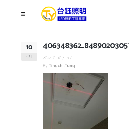
406348362_8489020305
10
1 月
2024-01-10
In
By
Tingchi.tung