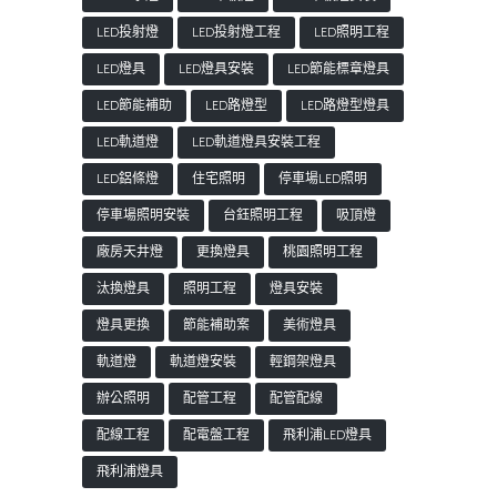
LED投射燈
LED投射燈工程
LED照明工程
LED燈具
LED燈具安裝
LED節能標章燈具
LED節能補助
LED路燈型
LED路燈型燈具
LED軌道燈
LED軌道燈具安裝工程
LED鋁條燈
住宅照明
停車場LED照明
停車場照明安裝
台鈺照明工程
吸頂燈
廠房天井燈
更換燈具
桃園照明工程
汰換燈具
照明工程
燈具安裝
燈具更換
節能補助案
美術燈具
軌道燈
軌道燈安裝
輕鋼架燈具
辦公照明
配管工程
配管配線
配線工程
配電盤工程
飛利浦LED燈具
飛利浦燈具