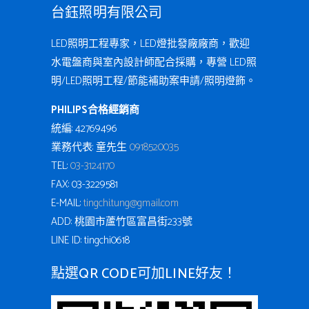
台鈺照明有限公司
LED照明工程專家，LED燈批發廠廠商，歡迎
水電盤商與室內設計師配合採購，專營 LED照
明/LED照明工程/節能補助案申請/照明燈飾。
PHILIPS合格經銷商
統編: 42769496
業務代表: 童先生
0918520035
TEL:
03-3124170
FAX: 03-3229581
E-MAIL:
tingchi.tung@gmail.com
ADD: 桃園市蘆竹區富昌街233號
LINE ID: tingchi0618
點選QR CODE可加LINE好友！