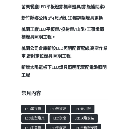
苗栗餐廳LED平板燈節標章燈具(節能補助案)
新竹縣鄉公所 2*4尺3管LED輕鋼架燈具更換
桃園工廠LED平板燈/投射燈/山型/工事燈節
標燈具照明工程。
桃園公司倉庫新設LED照明配管配線,高空作業
車,雷射定位燈具,照明工程.
新增太陽能板下LED燈具照明配管配電盤照明
工程
常見內容
LED串接燈
LED吸頂燈
LED天井燈
LED山型燈具
LED崁燈
LED崁燈安裝
LED工事燈
LED平板燈
LED平板燈安裝