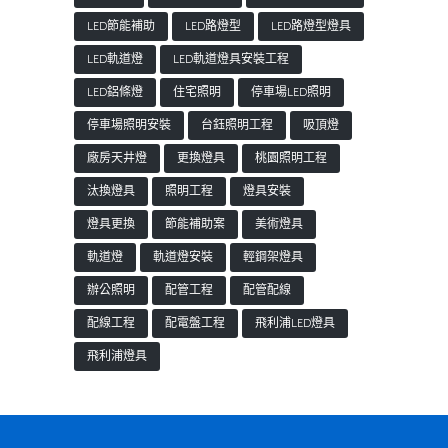
LED節能補助
LED路燈型
LED路燈型燈具
LED軌道燈
LED軌道燈具安裝工程
LED鋁條燈
住宅照明
停車場LED照明
停車場照明安裝
台鈺照明工程
吸頂燈
廠房天井燈
更換燈具
桃園照明工程
汰換燈具
照明工程
燈具安裝
燈具更換
節能補助案
美術燈具
軌道燈
軌道燈安裝
輕鋼架燈具
辦公照明
配管工程
配管配線
配線工程
配電盤工程
飛利浦LED燈具
飛利浦燈具