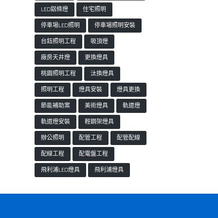
LED鋁條燈
住宅照明
停車場LED照明
停車場照明安裝
台鈺照明工程
吸頂燈
廠房天井燈
更換燈具
桃園照明工程
汰換燈具
照明工程
燈具安裝
燈具更換
節能補助案
美術燈具
軌道燈
軌道燈安裝
輕鋼架燈具
辦公照明
配管工程
配管配線
配線工程
配電盤工程
飛利浦LED燈具
飛利浦燈具