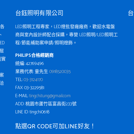
台鈺照明有限公司
台
各
LED照明工程專家，LED燈批發廠廠商，歡迎水電盤
、
商與室內設計師配合採購，專營 LED照明/LED照明工
ED
程/節能補助案申請/照明燈飾。
居
PHILIPS合格經銷商
例實
統編: 42769496
業務代表: 童先生
0918520035
案
TEL:
03-3124170
洽
FAX: 03-3229581
E-MAIL:
tingchi.tung@gmail.com
ADD: 桃園市蘆竹區富昌街233號
LINE ID: tingchi0618
點選QR CODE可加LINE好友！