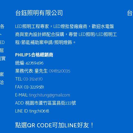
台鈺照明有限公司
台
各
LED照明工程專家，LED燈批發廠廠商，歡迎水電盤
、
商與室內設計師配合採購，專營 LED照明/LED照明工
ED
程/節能補助案申請/照明燈飾。
居
PHILIPS合格經銷商
例實
統編: 42769496
業務代表: 童先生
0918520035
案
TEL:
03-3124170
洽
FAX: 03-3229581
E-MAIL:
tingchi.tung@gmail.com
ADD: 桃園市蘆竹區富昌街233號
LINE ID: tingchi0618
點選QR CODE可加LINE好友！