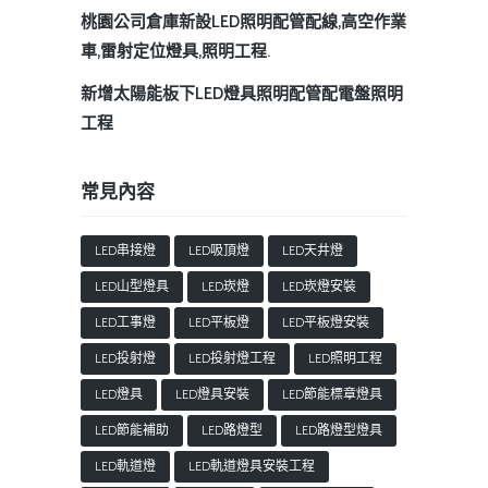
桃園公司倉庫新設LED照明配管配線,高空作業
車,雷射定位燈具,照明工程.
新增太陽能板下LED燈具照明配管配電盤照明
工程
常見內容
LED串接燈
LED吸頂燈
LED天井燈
LED山型燈具
LED崁燈
LED崁燈安裝
LED工事燈
LED平板燈
LED平板燈安裝
LED投射燈
LED投射燈工程
LED照明工程
LED燈具
LED燈具安裝
LED節能標章燈具
LED節能補助
LED路燈型
LED路燈型燈具
LED軌道燈
LED軌道燈具安裝工程