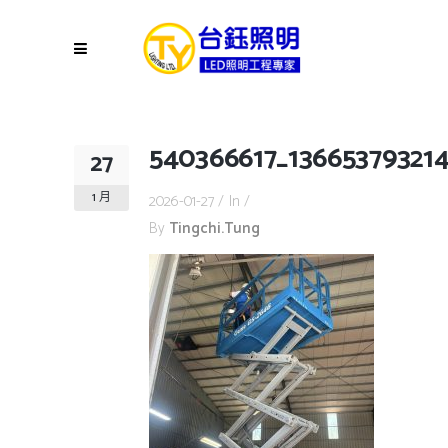
540366617_136653793214
27
1 月
2026-01-27
In
By
Tingchi.tung