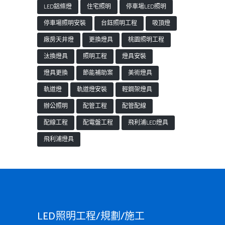
LED鋁條燈
住宅照明
停車場LED照明
停車場照明安裝
台鈺照明工程
吸頂燈
廠房天井燈
更換燈具
桃園照明工程
汰換燈具
照明工程
燈具安裝
燈具更換
節能補助案
美術燈具
軌道燈
軌道燈安裝
輕鋼架燈具
辦公照明
配管工程
配管配線
配線工程
配電盤工程
飛利浦LED燈具
飛利浦燈具
LED照明工程/規劃/施工