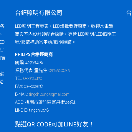
台鈺照明有限公司
台
各
LED照明工程專家，LED燈批發廠廠商，歡迎水電盤
、
商與室內設計師配合採購，專營 LED照明/LED照明工
ED
程/節能補助案申請/照明燈飾。
居
PHILIPS合格經銷商
例實
統編: 42769496
業務代表: 童先生
0918520035
案
TEL:
03-3124170
洽
FAX: 03-3229581
E-MAIL:
tingchi.tung@gmail.com
ADD: 桃園市蘆竹區富昌街233號
LINE ID: tingchi0618
點選QR CODE可加LINE好友！