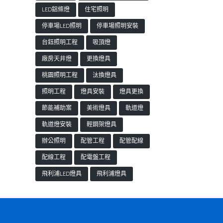
LED鋁條燈
住宅照明
停車場LED照明
停車場照明安裝
台鈺照明工程
吸頂燈
廠房天井燈
更換燈具
桃園照明工程
汰換燈具
照明工程
燈具安裝
燈具更換
節能補助案
美術燈具
軌道燈
軌道燈安裝
輕鋼架燈具
辦公照明
配管工程
配管配線
配線工程
配電盤工程
飛利浦LED燈具
飛利浦燈具