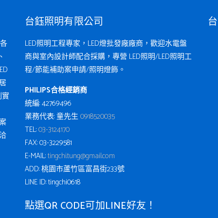
台鈺照明有限公司
台
各
LED照明工程專家，LED燈批發廠廠商，歡迎水電盤
、
商與室內設計師配合採購，專營 LED照明/LED照明工
ED
程/節能補助案申請/照明燈飾。
居
PHILIPS合格經銷商
例實
統編: 42769496
業務代表: 童先生
0918520035
案
TEL:
03-3124170
洽
FAX: 03-3229581
E-MAIL:
tingchi.tung@gmail.com
ADD: 桃園市蘆竹區富昌街233號
LINE ID: tingchi0618
點選QR CODE可加LINE好友！