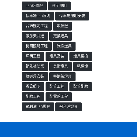
LED鋁條燈
住宅照明
停車場LED照明
停車場照明安裝
台鈺照明工程
吸頂燈
廠房天井燈
更換燈具
桃園照明工程
汰換燈具
照明工程
燈具安裝
燈具更換
節能補助案
美術燈具
軌道燈
軌道燈安裝
輕鋼架燈具
辦公照明
配管工程
配管配線
配線工程
配電盤工程
飛利浦LED燈具
飛利浦燈具