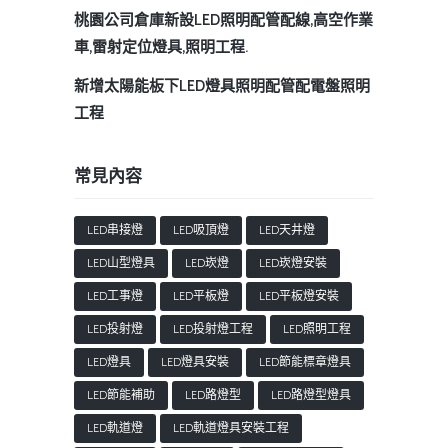
桃園公司倉庫新設LED照明配管配線,高空作業
車,雷射定位燈具,照明工程.
新增太陽能板下LED燈具照明配管配電盤照明
工程
常見內容
LED串接燈
LED吸頂燈
LED天井燈
LED山型燈具
LED崁燈
LED崁燈安裝
LED工事燈
LED平板燈
LED平板燈安裝
LED投射燈
LED投射燈工程
LED照明工程
LED燈具
LED燈具安裝
LED節能標章燈具
LED節能補助
LED路燈型
LED路燈型燈具
LED軌道燈
LED軌道燈具安裝工程