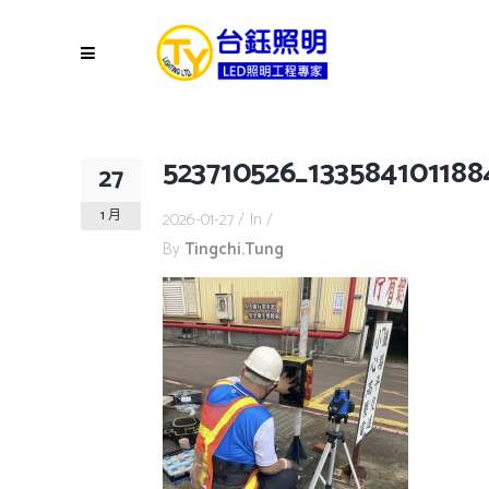
523710526_13358410118
27
1 月
2026-01-27
In
By
Tingchi.tung