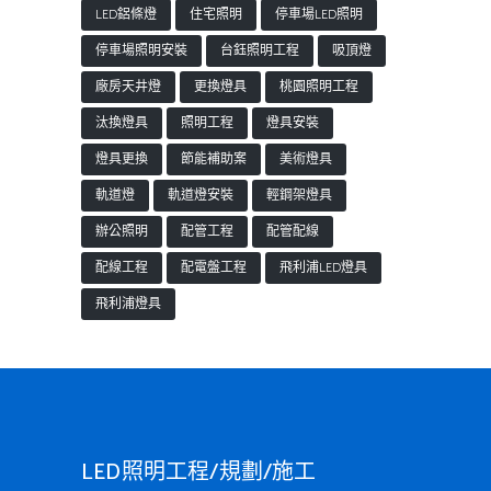
LED鋁條燈
住宅照明
停車場LED照明
停車場照明安裝
台鈺照明工程
吸頂燈
廠房天井燈
更換燈具
桃園照明工程
汰換燈具
照明工程
燈具安裝
燈具更換
節能補助案
美術燈具
軌道燈
軌道燈安裝
輕鋼架燈具
辦公照明
配管工程
配管配線
配線工程
配電盤工程
飛利浦LED燈具
飛利浦燈具
LED照明工程/規劃/施工