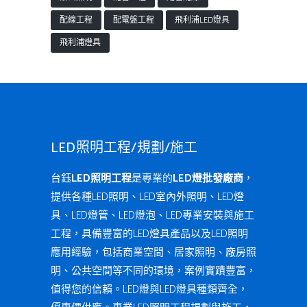
配線工程
配電盤工程
飛利浦LED燈具
飛利浦燈具
LED照明工程/規劃/施工
台鈺
LED照明工程
是專業的
LED燈批發廠商
，
提供各種LED照明、LED室內外照明、LED燈
具、LED燈管、LED燈泡、LED專業安裝與施工
工程，具備豐富的LED燈具產品以及LED照明
應用經驗，包括商業空間、居家照明、廠房照
明、公共空間等不同的環境，案例實蹟豐富，
值得您的信賴。LED燈與LED燈具種類齊全，