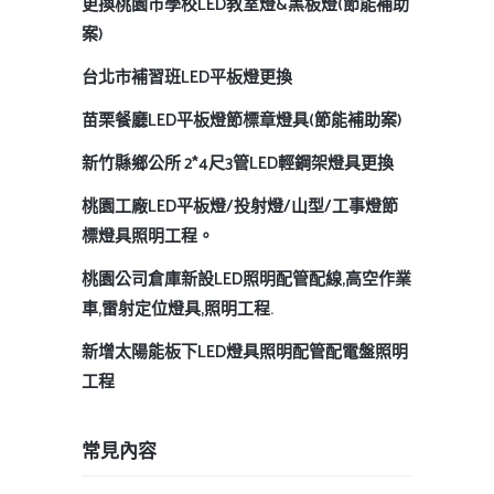
更換桃園市學校LED教室燈&黑板燈(節能補助
案)
台北市補習班LED平板燈更換
苗栗餐廳LED平板燈節標章燈具(節能補助案)
新竹縣鄉公所 2*4尺3管LED輕鋼架燈具更換
桃園工廠LED平板燈/投射燈/山型/工事燈節
標燈具照明工程。
桃園公司倉庫新設LED照明配管配線,高空作業
車,雷射定位燈具,照明工程.
新增太陽能板下LED燈具照明配管配電盤照明
工程
常見內容