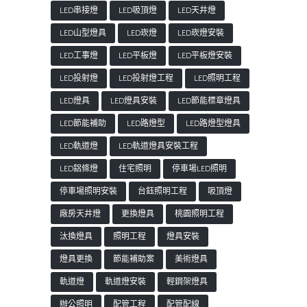
LED串接燈
LED吸頂燈
LED天井燈
LED山型燈具
LED崁燈
LED崁燈安裝
LED工事燈
LED平板燈
LED平板燈安裝
LED投射燈
LED投射燈工程
LED照明工程
LED燈具
LED燈具安裝
LED節能標章燈具
LED節能補助
LED路燈型
LED路燈型燈具
LED軌道燈
LED軌道燈具安裝工程
LED鋁條燈
住宅照明
停車場LED照明
停車場照明安裝
台鈺照明工程
吸頂燈
廠房天井燈
更換燈具
桃園照明工程
汰換燈具
照明工程
燈具安裝
燈具更換
節能補助案
美術燈具
軌道燈
軌道燈安裝
輕鋼架燈具
辦公照明
配管工程
配管配線