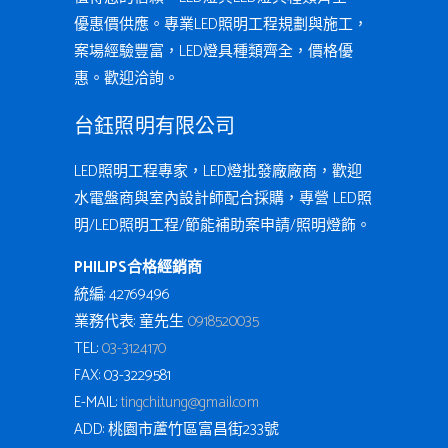
優惠價供應。專業LED照明工程規劃與施工，
案場經驗豐富，LED燈具種類齊全，價格優
惠。歡迎洽詢。
台鈺照明有限公司
LED照明工程專家，LED燈批發廠廠商，歡迎
水電盤商與室內設計師配合採購，專營 LED照
明/LED照明工程/節能補助案申請/照明燈飾。
PHILIPS合格經銷商
統編: 42769496
業務代表: 童先生
0918520035
TEL:
03-3124170
FAX: 03-3229581
E-MAIL:
tingchi.tung@gmail.com
ADD: 桃園市蘆竹區富昌街233號