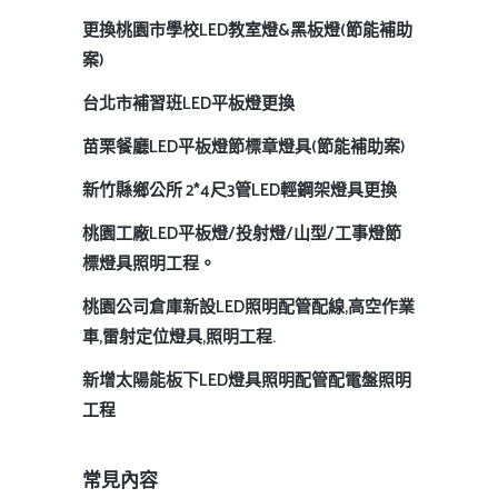
更換桃園市學校LED教室燈&黑板燈(節能補助
案)
台北市補習班LED平板燈更換
苗栗餐廳LED平板燈節標章燈具(節能補助案)
新竹縣鄉公所 2*4尺3管LED輕鋼架燈具更換
桃園工廠LED平板燈/投射燈/山型/工事燈節
標燈具照明工程。
桃園公司倉庫新設LED照明配管配線,高空作業
車,雷射定位燈具,照明工程.
新增太陽能板下LED燈具照明配管配電盤照明
工程
常見內容