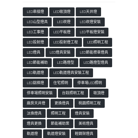
LED串接燈
LED吸頂燈
LED天井燈
LED山型燈具
LED崁燈
LED崁燈安裝
LED工事燈
LED平板燈
LED平板燈安裝
LED投射燈
LED投射燈工程
LED照明工程
LED燈具
LED燈具安裝
LED節能標章燈具
LED節能補助
LED路燈型
LED路燈型燈具
LED軌道燈
LED軌道燈具安裝工程
LED鋁條燈
住宅照明
停車場LED照明
停車場照明安裝
台鈺照明工程
吸頂燈
廠房天井燈
更換燈具
桃園照明工程
汰換燈具
照明工程
燈具安裝
燈具更換
節能補助案
美術燈具
軌道燈
軌道燈安裝
輕鋼架燈具