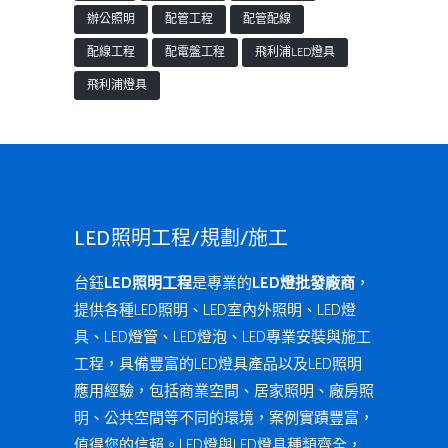
辦公照明
配管工程
配管配線
配線工程
配電盤工程
飛利浦LED燈具
飛利浦燈具
LED照明工程/規劃/施工
台鈺
LED照明工程
是專業的
LED燈批發廠商
，
提供各種LED照明、LED室內外照明、LED燈
具、LED燈管、LED燈泡、LED專業安裝與施工
工程，具備豐富的LED燈具產品以及LED照明
應用經驗，包括商業空間、居家照明、廠房照
明、公共空間等不同的環境，案例實蹟豐富，
值得您的信賴。LED燈與LED燈具種類齊全，