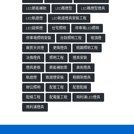
LED節能補助
LED路燈型
LED路燈型燈具
LED軌道燈
LED軌道燈具安裝工程
LED鋁條燈
住宅照明
停車場LED照明
停車場照明安裝
台鈺照明工程
吸頂燈
廠房天井燈
更換燈具
桃園照明工程
汰換燈具
照明工程
燈具安裝
燈具更換
節能補助案
美術燈具
軌道燈
軌道燈安裝
輕鋼架燈具
辦公照明
配管工程
配管配線
配線工程
配電盤工程
飛利浦LED燈具
飛利浦燈具