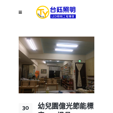
幼兒園億光節能標
30