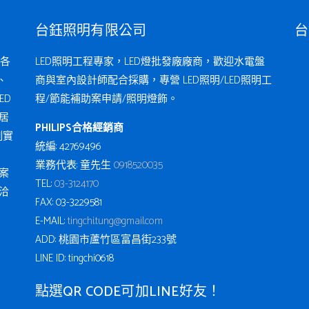
台鈺照明有限公司
台
各
LED照明工程專家，LED燈批發廠廠商，歡迎水電盤
、
商與室內設計師配合採購，專營 LED照明/LED照明工
ED
程/節能補助案申請/照明燈飾。
居
PHILIPS合格經銷商
例實
統編: 42769496
業務代表: 童先生
0918520035
案
TEL:
03-3124170
洽
FAX: 03-3229581
E-MAIL:
tingchi.tung@gmail.com
ADD: 桃園市蘆竹區富昌街233號
LINE ID: tingchi0618
點選QR CODE可加LINE好友！