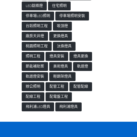
LED鋁條燈
住宅照明
停車場LED照明
停車場照明安裝
台鈺照明工程
吸頂燈
廠房天井燈
更換燈具
桃園照明工程
汰換燈具
照明工程
燈具安裝
燈具更換
節能補助案
美術燈具
軌道燈
軌道燈安裝
輕鋼架燈具
辦公照明
配管工程
配管配線
配線工程
配電盤工程
飛利浦LED燈具
飛利浦燈具