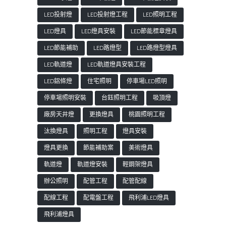
LED投射燈
LED投射燈工程
LED照明工程
LED燈具
LED燈具安裝
LED節能標章燈具
LED節能補助
LED路燈型
LED路燈型燈具
LED軌道燈
LED軌道燈具安裝工程
LED鋁條燈
住宅照明
停車場LED照明
停車場照明安裝
台鈺照明工程
吸頂燈
廠房天井燈
更換燈具
桃園照明工程
汰換燈具
照明工程
燈具安裝
燈具更換
節能補助案
美術燈具
軌道燈
軌道燈安裝
輕鋼架燈具
辦公照明
配管工程
配管配線
配線工程
配電盤工程
飛利浦LED燈具
飛利浦燈具