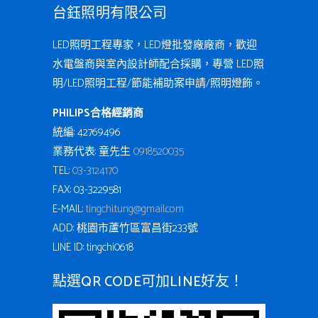
台鈺照明有限公司
LED照明工程專家，LED燈批發廠廠商，歡迎
水電盤商與室內設計師配合採購，專營 LED照
明/LED照明工程/節能補助案申請/照明燈飾。
PHILIPS合格經銷商
統編: 42769496
業務代表: 童先生
0918520035
TEL:
03-3124170
FAX: 03-3229581
E-MAIL:
tingchi.tung@gmail.com
ADD: 桃園市蘆竹區富昌街233號
LINE ID: tingchi0618
點選QR CODE可加LINE好友！