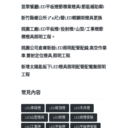
苗栗餐廳LED平板燈節標章燈具(節能補助案)
新竹縣鄉公所 2*4尺3管LED輕鋼架燈具更換
桃園工廠LED平板燈/投射燈/山型/工事燈節
標燈具照明工程。
桃園公司倉庫新設LED照明配管配線,高空作業
車,雷射定位燈具,照明工程.
新增太陽能板下LED燈具照明配管配電盤照明
工程
常見內容
LED串接燈
LED吸頂燈
LED天井燈
LED山型燈具
LED崁燈
LED崁燈安裝
LED工事燈
LED平板燈
LED平板燈安裝