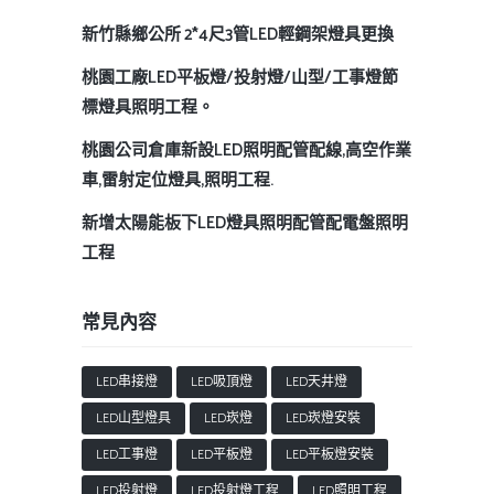
新竹縣鄉公所 2*4尺3管LED輕鋼架燈具更換
桃園工廠LED平板燈/投射燈/山型/工事燈節
標燈具照明工程。
桃園公司倉庫新設LED照明配管配線,高空作業
車,雷射定位燈具,照明工程.
新增太陽能板下LED燈具照明配管配電盤照明
工程
常見內容
LED串接燈
LED吸頂燈
LED天井燈
LED山型燈具
LED崁燈
LED崁燈安裝
LED工事燈
LED平板燈
LED平板燈安裝
LED投射燈
LED投射燈工程
LED照明工程