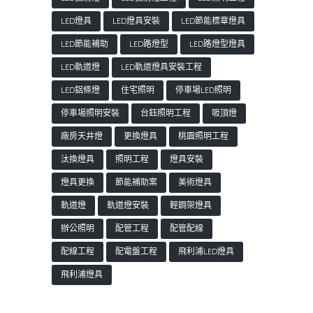
LED燈具
LED燈具安裝
LED節能標章燈具
LED節能補助
LED路燈型
LED路燈型燈具
LED軌道燈
LED軌道燈具安裝工程
LED鋁條燈
住宅照明
停車場LED照明
停車場照明安裝
台鈺照明工程
吸頂燈
廠房天井燈
更換燈具
桃園照明工程
汰換燈具
照明工程
燈具安裝
燈具更換
節能補助案
美術燈具
軌道燈
軌道燈安裝
輕鋼架燈具
辦公照明
配管工程
配管配線
配線工程
配電盤工程
飛利浦LED燈具
飛利浦燈具