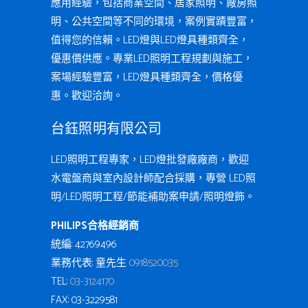
應用經驗，包括商業空間、居家照明、廠房照
明、公共空間等不同的環境，案例實蹟豐富，
值得您的信賴。LED燈與LED燈具種類齊全，
優惠價供應。專業LED照明工程規劃與施工，
案場經驗豐富，LED燈具種類齊全，價格優
惠。歡迎洽詢。
台鈺照明有限公司
LED照明工程專家，LED燈批發廠廠商，歡迎
水電盤商與室內設計師配合採購，專營 LED照
明/LED照明工程/節能補助案申請/照明燈飾。
PHILIPS合格經銷商
統編: 42769496
業務代表: 童先生
0918520035
TEL:
03-3124170
FAX: 03-3229581