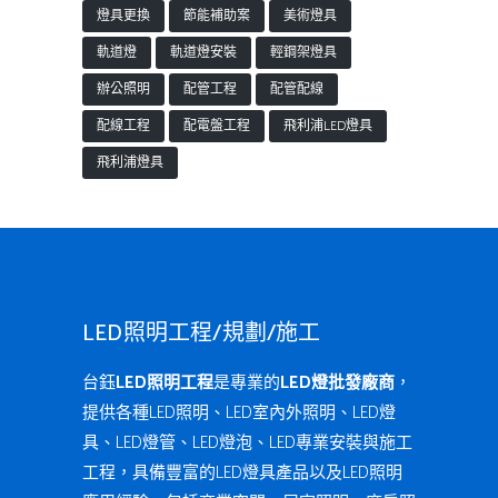
燈具更換
節能補助案
美術燈具
軌道燈
軌道燈安裝
輕鋼架燈具
辦公照明
配管工程
配管配線
配線工程
配電盤工程
飛利浦LED燈具
飛利浦燈具
LED照明工程/規劃/施工
台鈺
LED照明工程
是專業的
LED燈批發廠商
，
提供各種LED照明、LED室內外照明、LED燈
具、LED燈管、LED燈泡、LED專業安裝與施工
工程，具備豐富的LED燈具產品以及LED照明