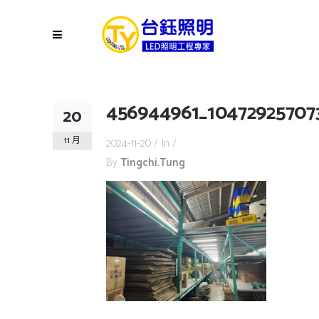
456944961_10472925707
20
11 月
2024-11-20
In
By
Tingchi.tung