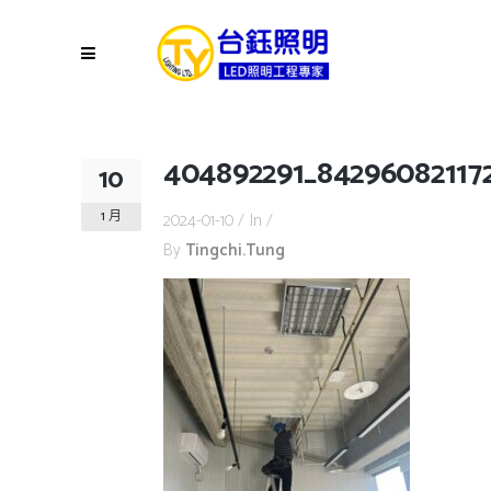
404892291_84296082117
10
1 月
2024-01-10
In
By
Tingchi.tung