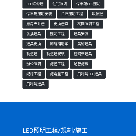
LED鋁條燈
住宅照明
停車場LED照明
停車場照明安裝
台鈺照明工程
吸頂燈
廠房天井燈
更換燈具
桃園照明工程
汰換燈具
照明工程
燈具安裝
燈具更換
節能補助案
美術燈具
軌道燈
軌道燈安裝
輕鋼架燈具
辦公照明
配管工程
配管配線
配線工程
配電盤工程
飛利浦LED燈具
飛利浦燈具
LED照明工程/規劃/施工