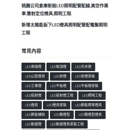
桃園公司倉庫新設LED照明配管配線,高空作業
車,雷射定位燈具,照明工程.
新增太陽能板下LED燈具照明配管配電盤照明
工程
常見內容
LED串接燈
LED吸頂燈
LED天井燈
LED山型燈具
LED崁燈
LED崁燈安裝
LED工事燈
LED平板燈
LED平板燈安裝
LED投射燈
LED投射燈工程
LED照明工程
LED燈具
LED燈具安裝
LED節能標章燈具
LED節能補助
LED路燈型
LED路燈型燈具
LED軌道燈
LED軌道燈具安裝工程