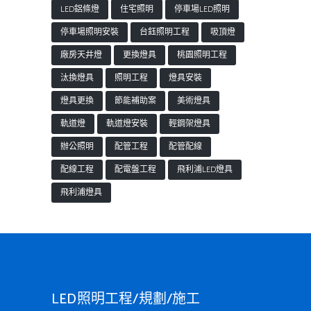
LED鋁條燈
住宅照明
停車場LED照明
停車場照明安裝
台鈺照明工程
吸頂燈
廠房天井燈
更換燈具
桃園照明工程
汰換燈具
照明工程
燈具安裝
燈具更換
節能補助案
美術燈具
軌道燈
軌道燈安裝
輕鋼架燈具
辦公照明
配管工程
配管配線
配線工程
配電盤工程
飛利浦LED燈具
飛利浦燈具
LED照明工程/規劃/施工