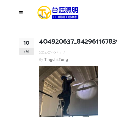
404920637_84296116783
10
1 月
2024-01-10
In
By
Tingchi.tung