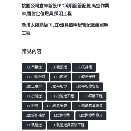
桃園公司倉庫新設LED照明配管配線,高空作業
車,雷射定位燈具,照明工程.
新增太陽能板下LED燈具照明配管配電盤照明
工程
常見內容
LED串接燈
LED吸頂燈
LED天井燈
LED山型燈具
LED崁燈
LED崁燈安裝
LED工事燈
LED平板燈
LED平板燈安裝
LED投射燈
LED投射燈工程
LED照明工程
LED燈具
LED燈具安裝
LED節能標章燈具
LED節能補助
LED路燈型
LED路燈型燈具
LED軌道燈
LED軌道燈具安裝工程