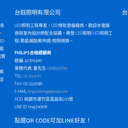
台鈺照明有限公司
台
各
LED照明工程專家，LED燈批發廠廠商，歡迎水電盤
、
商與室內設計師配合採購，專營 LED照明/LED照明工
ED
程/節能補助案申請/照明燈飾。
居
PHILIPS合格經銷商
例實
統編: 42769496
業務代表: 童先生
0918520035
案
TEL:
03-3124170
洽
FAX: 03-3229581
E-MAIL:
tingchi.tung@gmail.com
ADD: 桃園市蘆竹區富昌街233號
LINE ID: tingchi0618
點選QR CODE可加LINE好友！