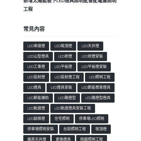
新增太陽能板下LED燈具照明配管配電盤照明
工程
常見內容
LED串接燈
LED吸頂燈
LED天井燈
LED山型燈具
LED崁燈
LED崁燈安裝
LED工事燈
LED平板燈
LED平板燈安裝
LED投射燈
LED投射燈工程
LED照明工程
LED燈具
LED燈具安裝
LED節能標章燈具
LED節能補助
LED路燈型
LED路燈型燈具
LED軌道燈
LED軌道燈具安裝工程
LED鋁條燈
住宅照明
停車場LED照明
停車場照明安裝
台鈺照明工程
吸頂燈
廠房天井燈
更換燈具
桃園照明工程