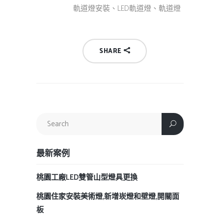
軌道燈安裝、LED軌道燈、軌道燈
SHARE
最新案例
桃園工廠LED雙管山型燈具更換
桃園住家安裝美術燈,新增崁燈和壁燈,開關面
板