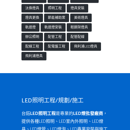
汰換燈具
照明工程
燈具安裝
燈具更換
節能補助案
美術燈具
軌道燈
軌道燈安裝
輕鋼架燈具
辦公照明
配管工程
配管配線
配線工程
配電盤工程
飛利浦LED燈具
飛利浦燈具
LED照明工程/規劃/施工
台鈺
LED照明工程
是專業的
LED燈批發廠商
，
提供各種LED照明、LED室內外照明、LED燈
具、LED燈管、LED燈泡、LED專業安裝與施工