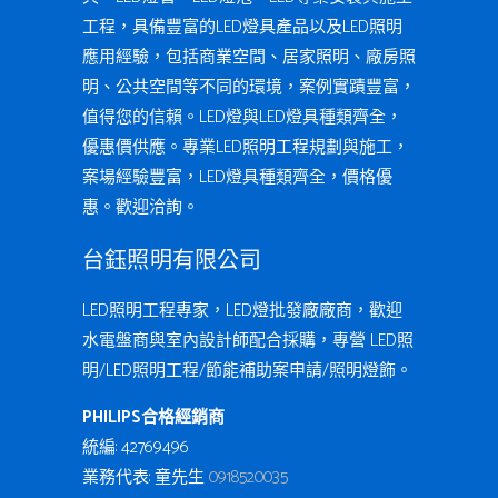
工程，具備豐富的LED燈具產品以及LED照明
應用經驗，包括商業空間、居家照明、廠房照
明、公共空間等不同的環境，案例實蹟豐富，
值得您的信賴。LED燈與LED燈具種類齊全，
優惠價供應。專業LED照明工程規劃與施工，
案場經驗豐富，LED燈具種類齊全，價格優
惠。歡迎洽詢。
台鈺照明有限公司
LED照明工程專家，LED燈批發廠廠商，歡迎
水電盤商與室內設計師配合採購，專營 LED照
明/LED照明工程/節能補助案申請/照明燈飾。
PHILIPS合格經銷商
統編: 42769496
業務代表: 童先生
0918520035