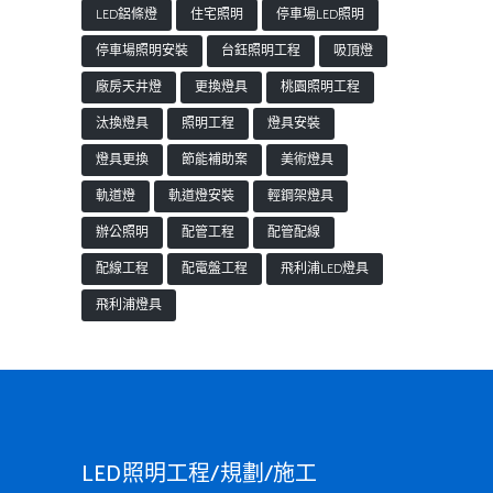
LED鋁條燈
住宅照明
停車場LED照明
停車場照明安裝
台鈺照明工程
吸頂燈
廠房天井燈
更換燈具
桃園照明工程
汰換燈具
照明工程
燈具安裝
燈具更換
節能補助案
美術燈具
軌道燈
軌道燈安裝
輕鋼架燈具
辦公照明
配管工程
配管配線
配線工程
配電盤工程
飛利浦LED燈具
飛利浦燈具
LED照明工程/規劃/施工