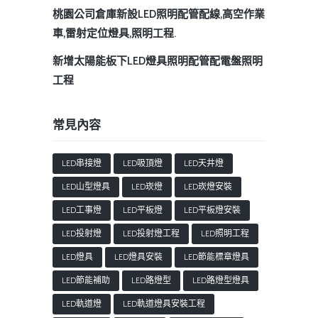
桃園公司倉庫新設LED照明配管配線,高空作業
車,雷射定位燈具,照明工程.
新增太陽能板下LED燈具照明配管配電盤照明
工程
常見內容
LED串接燈
LED吸頂燈
LED天井燈
LED山型燈具
LED崁燈
LED崁燈安裝
LED工事燈
LED平板燈
LED平板燈安裝
LED投射燈
LED投射燈工程
LED照明工程
LED燈具
LED燈具安裝
LED節能標章燈具
LED節能補助
LED路燈型
LED路燈型燈具
LED軌道燈
LED軌道燈具安裝工程