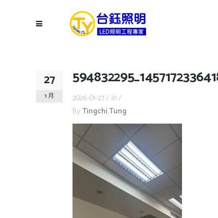
594832295_14571723364
27
1 月
2026-01-27
In
By
Tingchi.tung