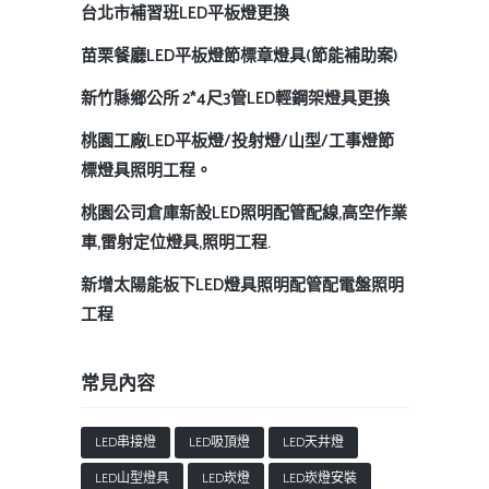
台北市補習班LED平板燈更換
苗栗餐廳LED平板燈節標章燈具(節能補助案)
新竹縣鄉公所 2*4尺3管LED輕鋼架燈具更換
桃園工廠LED平板燈/投射燈/山型/工事燈節
標燈具照明工程。
桃園公司倉庫新設LED照明配管配線,高空作業
車,雷射定位燈具,照明工程.
新增太陽能板下LED燈具照明配管配電盤照明
工程
常見內容
LED串接燈
LED吸頂燈
LED天井燈
LED山型燈具
LED崁燈
LED崁燈安裝