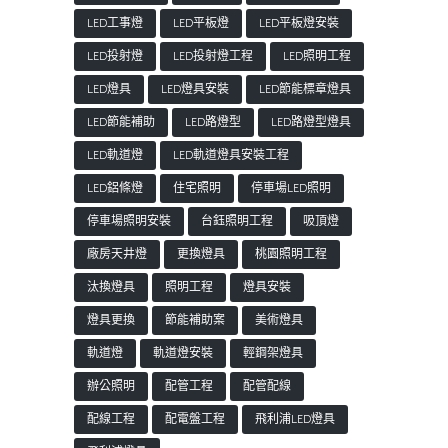
LED工事燈
LED平板燈
LED平板燈安裝
LED投射燈
LED投射燈工程
LED照明工程
LED燈具
LED燈具安裝
LED節能標章燈具
LED節能補助
LED路燈型
LED路燈型燈具
LED軌道燈
LED軌道燈具安裝工程
LED鋁條燈
住宅照明
停車場LED照明
停車場照明安裝
台鈺照明工程
吸頂燈
廠房天井燈
更換燈具
桃園照明工程
汰換燈具
照明工程
燈具安裝
燈具更換
節能補助案
美術燈具
軌道燈
軌道燈安裝
輕鋼架燈具
辦公照明
配管工程
配管配線
配線工程
配電盤工程
飛利浦LED燈具