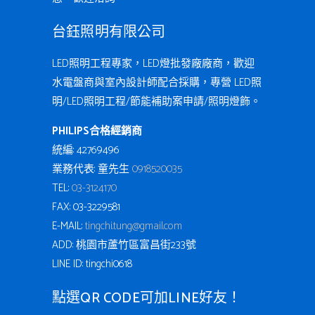
台鈺照明有限公司
LED照明工程專家，LED燈批發廠廠商，歡迎
水電盤商與室內設計師配合採購，專營 LED照
明/LED照明工程/節能補助案申請/照明燈飾。
PHILIPS合格經銷商
統編: 42769496
業務代表: 童先生
0918520035
TEL:
03-3124170
FAX: 03-3229581
E-MAIL:
tingchi.tung@gmail.com
ADD: 桃園市蘆竹區富昌街233號
LINE ID: tingchi0618
點選QR CODE可加LINE好友！