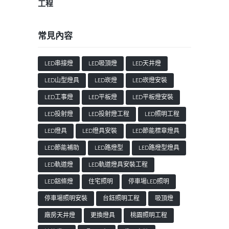
工程
常見內容
LED串接燈
LED吸頂燈
LED天井燈
LED山型燈具
LED崁燈
LED崁燈安裝
LED工事燈
LED平板燈
LED平板燈安裝
LED投射燈
LED投射燈工程
LED照明工程
LED燈具
LED燈具安裝
LED節能標章燈具
LED節能補助
LED路燈型
LED路燈型燈具
LED軌道燈
LED軌道燈具安裝工程
LED鋁條燈
住宅照明
停車場LED照明
停車場照明安裝
台鈺照明工程
吸頂燈
廠房天井燈
更換燈具
桃園照明工程