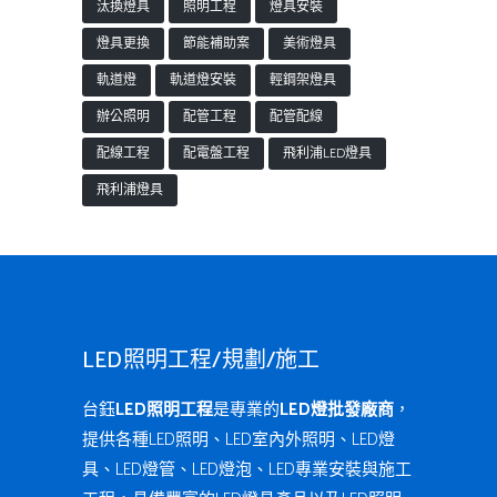
汰換燈具
照明工程
燈具安裝
燈具更換
節能補助案
美術燈具
軌道燈
軌道燈安裝
輕鋼架燈具
辦公照明
配管工程
配管配線
配線工程
配電盤工程
飛利浦LED燈具
飛利浦燈具
LED照明工程/規劃/施工
台鈺
LED照明工程
是專業的
LED燈批發廠商
，
提供各種LED照明、LED室內外照明、LED燈
具、LED燈管、LED燈泡、LED專業安裝與施工