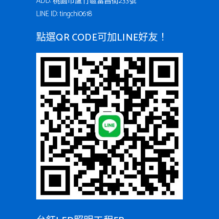
ADD: 桃園市蘆竹區富昌街233號
LINE ID: tingchi0618
點選QR CODE可加LINE好友！