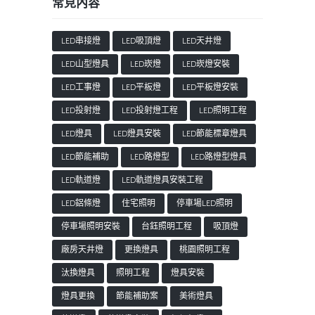
常見內容
LED串接燈
LED吸頂燈
LED天井燈
LED山型燈具
LED崁燈
LED崁燈安裝
LED工事燈
LED平板燈
LED平板燈安裝
LED投射燈
LED投射燈工程
LED照明工程
LED燈具
LED燈具安裝
LED節能標章燈具
LED節能補助
LED路燈型
LED路燈型燈具
LED軌道燈
LED軌道燈具安裝工程
LED鋁條燈
住宅照明
停車場LED照明
停車場照明安裝
台鈺照明工程
吸頂燈
廠房天井燈
更換燈具
桃園照明工程
汰換燈具
照明工程
燈具安裝
燈具更換
節能補助案
美術燈具