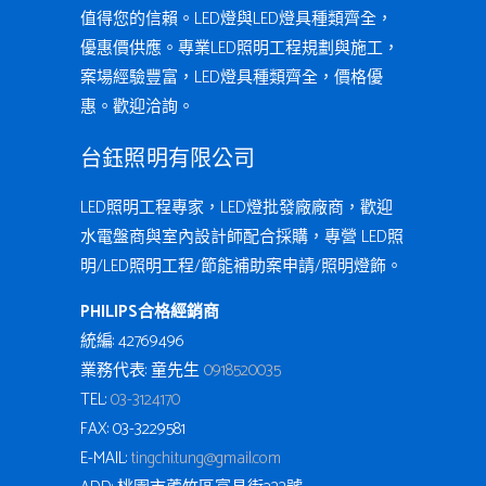
值得您的信賴。LED燈與LED燈具種類齊全，
優惠價供應。專業LED照明工程規劃與施工，
案場經驗豐富，LED燈具種類齊全，價格優
惠。歡迎洽詢。
台鈺照明有限公司
LED照明工程專家，LED燈批發廠廠商，歡迎
水電盤商與室內設計師配合採購，專營 LED照
明/LED照明工程/節能補助案申請/照明燈飾。
PHILIPS合格經銷商
統編: 42769496
業務代表: 童先生
0918520035
TEL:
03-3124170
FAX: 03-3229581
E-MAIL:
tingchi.tung@gmail.com