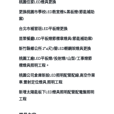
桃園住家LED燈具更換
更換桃園市學校LED教室燈&黑板燈(節能補助
案)
台北市補習班LED平板燈更換
苗栗餐廳LED平板燈節標章燈具(節能補助案)
新竹縣鄉公所 2*4尺3管LED輕鋼架燈具更換
桃園工廠LED平板燈/投射燈/山型/工事燈節
標燈具照明工程。
桃園公司倉庫新設LED照明配管配線,高空作業
車,雷射定位燈具,照明工程.
新增太陽能板下LED燈具照明配管配電盤照明
工程