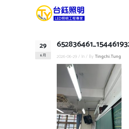
652836461_15446193
29
6 月
2026-06-29
In
By
Tingchi.tung