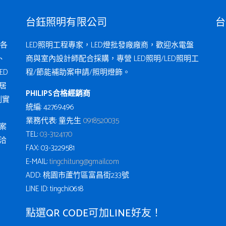
台鈺照明有限公司
台
各
LED照明工程專家，LED燈批發廠廠商，歡迎水電盤
、
商與室內設計師配合採購，專營 LED照明/LED照明工
ED
程/節能補助案申請/照明燈飾。
居
PHILIPS合格經銷商
例實
統編: 42769496
業務代表: 童先生
0918520035
案
TEL:
03-3124170
洽
FAX: 03-3229581
E-MAIL:
tingchi.tung@gmail.com
ADD: 桃園市蘆竹區富昌街233號
LINE ID: tingchi0618
點選QR CODE可加LINE好友！