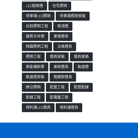
LED鋁條燈
住宅照明
停車場LED照明
停車場照明安裝
台鈺照明工程
吸頂燈
廠房天井燈
更換燈具
桃園照明工程
汰換燈具
照明工程
燈具安裝
燈具更換
節能補助案
美術燈具
軌道燈
軌道燈安裝
輕鋼架燈具
辦公照明
配管工程
配管配線
配線工程
配電盤工程
飛利浦LED燈具
飛利浦燈具