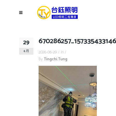
670286257_15733543314
29
6 月
2026-06-29
In
By
Tingchi.tung