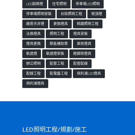
LED鋁條燈
住宅照明
停車場LED照明
停車場照明安裝
台鈺照明工程
吸頂燈
廠房天井燈
更換燈具
桃園照明工程
汰換燈具
照明工程
燈具安裝
燈具更換
節能補助案
美術燈具
軌道燈
軌道燈安裝
輕鋼架燈具
辦公照明
配管工程
配管配線
配線工程
配電盤工程
飛利浦LED燈具
飛利浦燈具
LED照明工程/規劃/施工