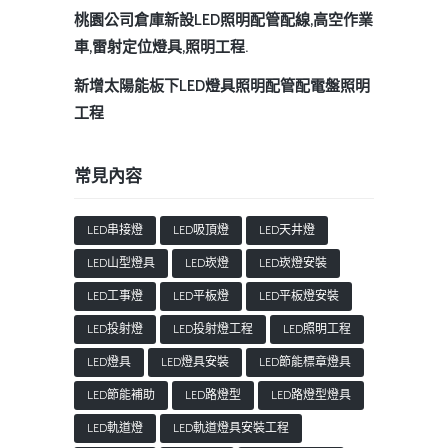
桃園公司倉庫新設LED照明配管配線,高空作業
車,雷射定位燈具,照明工程.
新增太陽能板下LED燈具照明配管配電盤照明
工程
常見內容
LED串接燈
LED吸頂燈
LED天井燈
LED山型燈具
LED崁燈
LED崁燈安裝
LED工事燈
LED平板燈
LED平板燈安裝
LED投射燈
LED投射燈工程
LED照明工程
LED燈具
LED燈具安裝
LED節能標章燈具
LED節能補助
LED路燈型
LED路燈型燈具
LED軌道燈
LED軌道燈具安裝工程