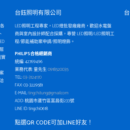
台鈺照明有限公司
台
各
LED照明工程專家，LED燈批發廠廠商，歡迎水電盤
、
商與室內設計師配合採購，專營 LED照明/LED照明工
ED
程/節能補助案申請/照明燈飾。
居
PHILIPS合格經銷商
例實
統編: 42769496
業務代表: 童先生
0918520035
案
TEL:
03-3124170
洽
FAX: 03-3229581
E-MAIL:
tingchi.tung@gmail.com
ADD: 桃園市蘆竹區富昌街233號
LINE ID: tingchi0618
點選QR CODE可加LINE好友！