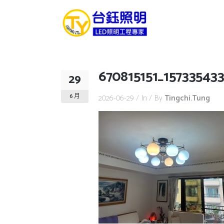
670815151_15733543
29
6 月
2026-06-29
In
By
Tingchi.tung