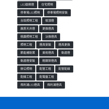
LED鋁條燈
住宅照明
停車場LED照明
停車場照明安裝
台鈺照明工程
吸頂燈
廠房天井燈
更換燈具
桃園照明工程
汰換燈具
照明工程
燈具安裝
燈具更換
節能補助案
美術燈具
軌道燈
軌道燈安裝
輕鋼架燈具
辦公照明
配管工程
配管配線
配線工程
配電盤工程
飛利浦LED燈具
飛利浦燈具