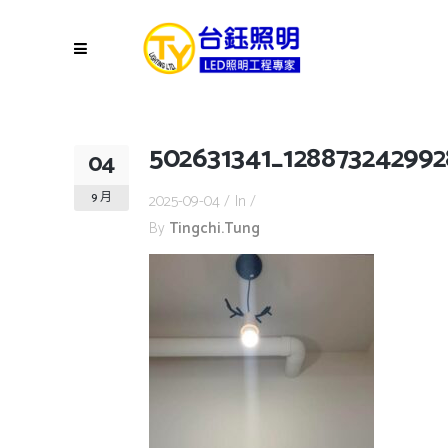
502631341_128873242992
04
9 月
2025-09-04
In
By
Tingchi.tung