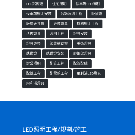
LED鋁條燈
住宅照明
停車場LED照明
停車場照明安裝
台鈺照明工程
吸頂燈
廠房天井燈
更換燈具
桃園照明工程
汰換燈具
照明工程
燈具安裝
燈具更換
節能補助案
美術燈具
軌道燈
軌道燈安裝
輕鋼架燈具
辦公照明
配管工程
配管配線
配線工程
配電盤工程
飛利浦LED燈具
飛利浦燈具
LED照明工程/規劃/施工