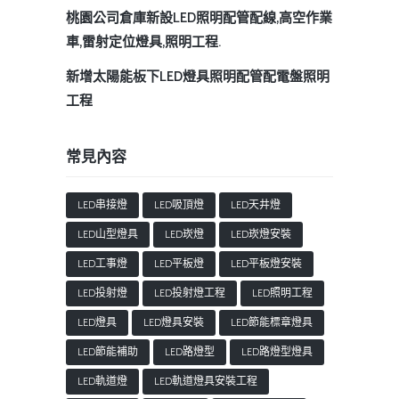
桃園公司倉庫新設LED照明配管配線,高空作業
車,雷射定位燈具,照明工程.
新增太陽能板下LED燈具照明配管配電盤照明
工程
常見內容
LED串接燈
LED吸頂燈
LED天井燈
LED山型燈具
LED崁燈
LED崁燈安裝
LED工事燈
LED平板燈
LED平板燈安裝
LED投射燈
LED投射燈工程
LED照明工程
LED燈具
LED燈具安裝
LED節能標章燈具
LED節能補助
LED路燈型
LED路燈型燈具
LED軌道燈
LED軌道燈具安裝工程