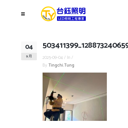
503411399_128873240659
04
9 月
2025-09-04
In
By
Tingchi.tung