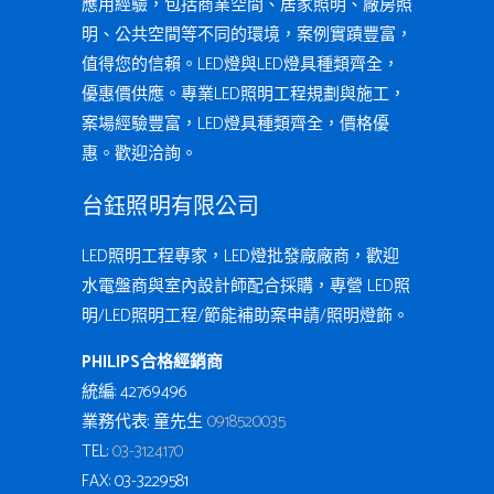
應用經驗，包括商業空間、居家照明、廠房照
明、公共空間等不同的環境，案例實蹟豐富，
值得您的信賴。LED燈與LED燈具種類齊全，
優惠價供應。專業LED照明工程規劃與施工，
案場經驗豐富，LED燈具種類齊全，價格優
惠。歡迎洽詢。
台鈺照明有限公司
LED照明工程專家，LED燈批發廠廠商，歡迎
水電盤商與室內設計師配合採購，專營 LED照
明/LED照明工程/節能補助案申請/照明燈飾。
PHILIPS合格經銷商
統編: 42769496
業務代表: 童先生
0918520035
TEL:
03-3124170
FAX: 03-3229581