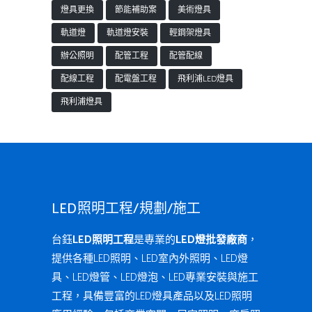
燈具更換
節能補助案
美術燈具
軌道燈
軌道燈安裝
輕鋼架燈具
辦公照明
配管工程
配管配線
配線工程
配電盤工程
飛利浦LED燈具
飛利浦燈具
LED照明工程/規劃/施工
台鈺
LED照明工程
是專業的
LED燈批發廠商
，
提供各種LED照明、LED室內外照明、LED燈
具、LED燈管、LED燈泡、LED專業安裝與施工
工程，具備豐富的LED燈具產品以及LED照明