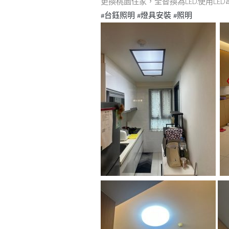
更換桃園住家，全替換為LED.使用LED串接
#台鈺照明
#燈具安裝
#照明