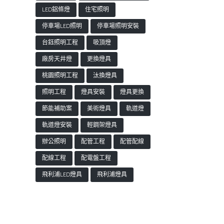
LED鋁條燈
住宅照明
停車場LED照明
停車場照明安裝
台鈺照明工程
吸頂燈
廠房天井燈
更換燈具
桃園照明工程
汰換燈具
照明工程
燈具安裝
燈具更換
節能補助案
美術燈具
軌道燈
軌道燈安裝
輕鋼架燈具
辦公照明
配管工程
配管配線
配線工程
配電盤工程
飛利浦LED燈具
飛利浦燈具