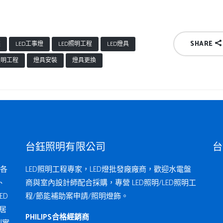
SHARE
裝
LED工事燈
LED照明工程
LED燈具
照明工程
燈具安裝
燈具更換
台鈺照明有限公司
台
各
LED照明工程專家，LED燈批發廠廠商，歡迎水電盤
、
商與室內設計師配合採購，專營 LED照明/LED照明工
ED
程/節能補助案申請/照明燈飾。
居
PHILIPS合格經銷商