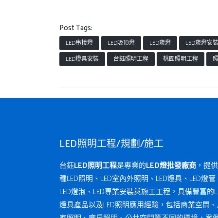
Post Tags:
LED串接燈
LED吸頂燈
LED崁燈
LED崁燈安
LED燈具安裝
台鈺照明工程
桃園照明工程
LED照明工程/規劃/施工
台鈺
LED照明工程
是專業的
LED燈批發廠商
，提供
種LED照明、LED室內外照明、LED燈具、LED燈管
LED燈泡、LED專業安裝與施工工程，具備豐富的L
燈具產品以及LED照明應用經驗，包括商業空間、