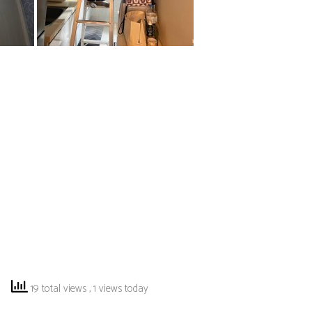
19 total views
, 1 views today