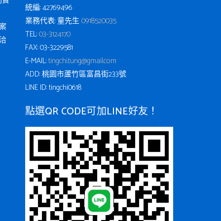
例實
統編: 42769496
業務代表: 童先生
0918520035
案
TEL:
03-3124170
洽
FAX: 03-3229581
E-MAIL:
tingchi.tung@gmail.com
ADD: 桃園市蘆竹區富昌街233號
LINE ID: tingchi0618
點選QR CODE可加LINE好友！