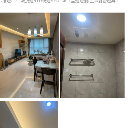
燈/ LED吸頂燈/LED崁燈/LED AR111 盒燈燈泡/工事雙管燈具。