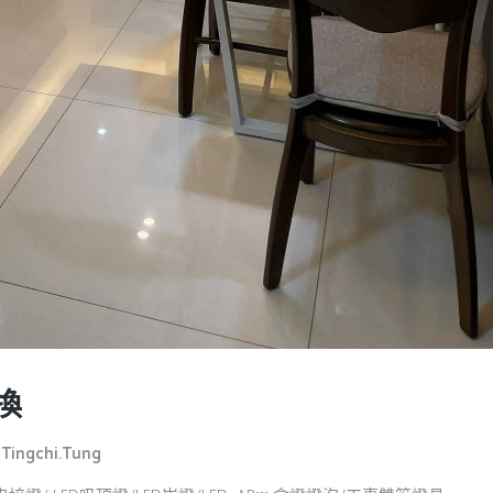
換
y
Tingchi.tung