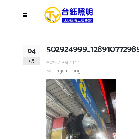
502924999_128910772989
04
9 月
2025-09-04
In
By
Tingchi.tung