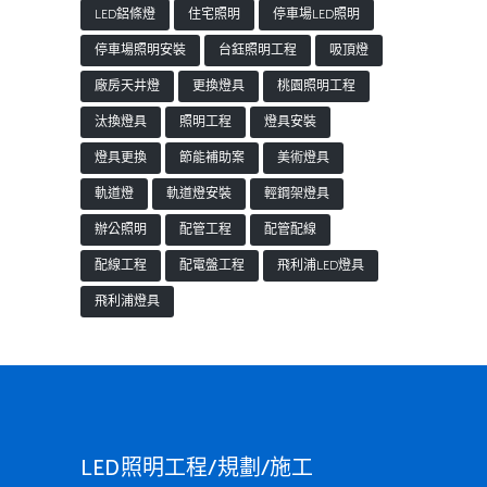
LED鋁條燈
住宅照明
停車場LED照明
停車場照明安裝
台鈺照明工程
吸頂燈
廠房天井燈
更換燈具
桃園照明工程
汰換燈具
照明工程
燈具安裝
燈具更換
節能補助案
美術燈具
軌道燈
軌道燈安裝
輕鋼架燈具
辦公照明
配管工程
配管配線
配線工程
配電盤工程
飛利浦LED燈具
飛利浦燈具
LED照明工程/規劃/施工