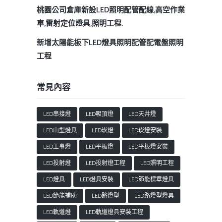
桃園公司倉庫新設LED照明配管配線,高空作業
車,雷射定位燈具,照明工程.
新增太陽能板下LED燈具照明配管配電盤照明
工程
常見內容
LED串接燈
LED吸頂燈
LED天井燈
LED山型燈具
LED崁燈
LED崁燈安裝
LED工事燈
LED平板燈
LED平板燈安裝
LED投射燈
LED投射燈工程
LED照明工程
LED燈具
LED燈具安裝
LED節能標章燈具
LED節能補助
LED路燈型
LED路燈型燈具
LED軌道燈
LED軌道燈具安裝工程