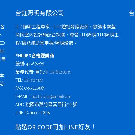
台鈺照明有限公司
台
各
LED照明工程專家，LED燈批發廠廠商，歡迎水電盤
、
商與室內設計師配合採購，專營 LED照明/LED照明工
ED
程/節能補助案申請/照明燈飾。
居
PHILIPS合格經銷商
例實
統編: 42769496
業務代表: 童先生
0918520035
案
TEL:
03-3124170
洽
FAX: 03-3229581
E-MAIL:
tingchi.tung@gmail.com
ADD: 桃園市蘆竹區富昌街233號
LINE ID: tingchi0618
點選QR CODE可加LINE好友！