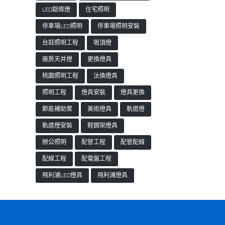
LED鋁條燈
住宅照明
停車場LED照明
停車場照明安裝
台鈺照明工程
吸頂燈
廠房天井燈
更換燈具
桃園照明工程
汰換燈具
照明工程
燈具安裝
燈具更換
節能補助案
美術燈具
軌道燈
軌道燈安裝
輕鋼架燈具
辦公照明
配管工程
配管配線
配線工程
配電盤工程
飛利浦LED燈具
飛利浦燈具