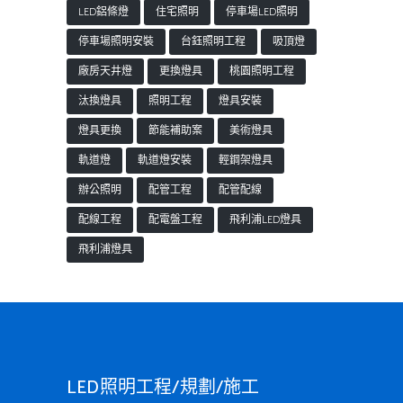
LED鋁條燈
住宅照明
停車場LED照明
停車場照明安裝
台鈺照明工程
吸頂燈
廠房天井燈
更換燈具
桃園照明工程
汰換燈具
照明工程
燈具安裝
燈具更換
節能補助案
美術燈具
軌道燈
軌道燈安裝
輕鋼架燈具
辦公照明
配管工程
配管配線
配線工程
配電盤工程
飛利浦LED燈具
飛利浦燈具
LED照明工程/規劃/施工