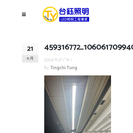
459316772_10606170994
21
11 月
2024-11-21
In
By
Tingchi.tung