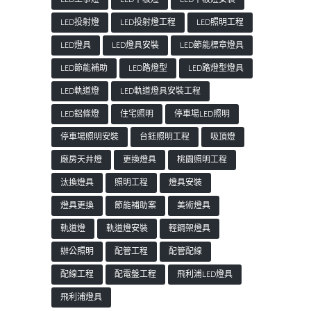
LED投射燈
LED投射燈工程
LED照明工程
LED燈具
LED燈具安裝
LED節能標章燈具
LED節能補助
LED路燈型
LED路燈型燈具
LED軌道燈
LED軌道燈具安裝工程
LED鋁條燈
住宅照明
停車場LED照明
停車場照明安裝
台鈺照明工程
吸頂燈
廠房天井燈
更換燈具
桃園照明工程
汰換燈具
照明工程
燈具安裝
燈具更換
節能補助案
美術燈具
軌道燈
軌道燈安裝
輕鋼架燈具
辦公照明
配管工程
配管配線
配線工程
配電盤工程
飛利浦LED燈具
飛利浦燈具