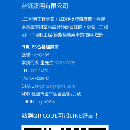
台鈺照明有限公司
LED照明工程專家，LED燈批發廠廠商，歡迎
水電盤商與室內設計師配合採購，專營 LED照
明/LED照明工程/節能補助案申請/照明燈飾。
PHILIPS合格經銷商
統編: 42769496
業務代表: 童先生
0918520035
TEL:
03-3124170
FAX: 03-3229581
E-MAIL:
tingchi.tung@gmail.com
ADD: 桃園市蘆竹區富昌街233號
LINE ID: tingchi0618
點選QR CODE可加LINE好友！