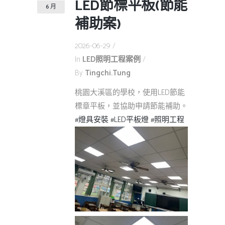
LED節標平板(節能
6 月
補助案)
2026-06-29
In
LED照明工程案例
By
Tingchi.tung
桃園大溪區的學校，使用LED節能
標章平板，並協助申請節能補助。
#燈具安裝
#LED平板燈
#照明工程