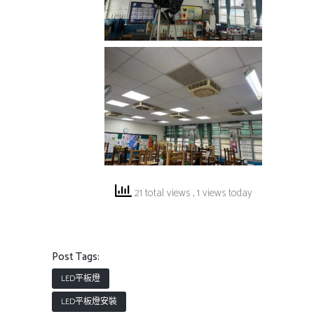
21 total views
, 1 views today
Post Tags:
LED平板燈
LED平板燈安裝