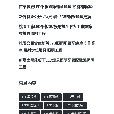
苗栗餐廳LED平板燈節標章燈具(節能補助案)
新竹縣鄉公所 2*4尺3管LED輕鋼架燈具更換
桃園工廠LED平板燈/投射燈/山型/工事燈節
標燈具照明工程。
桃園公司倉庫新設LED照明配管配線,高空作業
車,雷射定位燈具,照明工程.
新增太陽能板下LED燈具照明配管配電盤照明
工程
常見內容
LED串接燈
LED吸頂燈
LED天井燈
LED山型燈具
LED崁燈
LED崁燈安裝
LED工事燈
LED平板燈
LED平板燈安裝