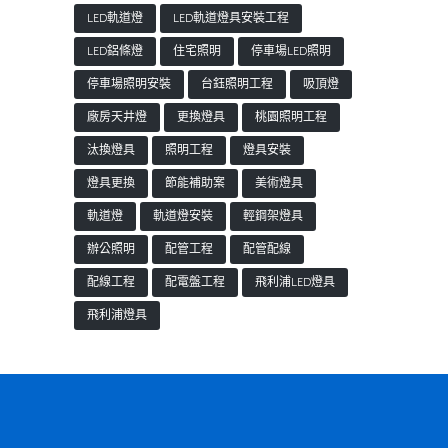
LED軌道燈
LED軌道燈具安裝工程
LED鋁條燈
住宅照明
停車場LED照明
停車場照明安裝
台鈺照明工程
吸頂燈
廠房天井燈
更換燈具
桃園照明工程
汰換燈具
照明工程
燈具安裝
燈具更換
節能補助案
美術燈具
軌道燈
軌道燈安裝
輕鋼架燈具
辦公照明
配管工程
配管配線
配線工程
配電盤工程
飛利浦LED燈具
飛利浦燈具