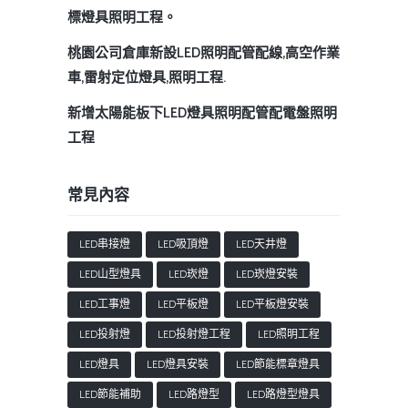
標燈具照明工程。
桃園公司倉庫新設LED照明配管配線,高空作業
車,雷射定位燈具,照明工程.
新增太陽能板下LED燈具照明配管配電盤照明
工程
常見內容
LED串接燈
LED吸頂燈
LED天井燈
LED山型燈具
LED崁燈
LED崁燈安裝
LED工事燈
LED平板燈
LED平板燈安裝
LED投射燈
LED投射燈工程
LED照明工程
LED燈具
LED燈具安裝
LED節能標章燈具
LED節能補助
LED路燈型
LED路燈型燈具