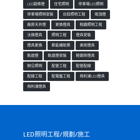
LED鋁條燈
住宅照明
停車場LED照明
停車場照明安裝
台鈺照明工程
吸頂燈
廠房天井燈
更換燈具
桃園照明工程
汰換燈具
照明工程
燈具安裝
燈具更換
節能補助案
美術燈具
軌道燈
軌道燈安裝
輕鋼架燈具
辦公照明
配管工程
配管配線
配線工程
配電盤工程
飛利浦LED燈具
飛利浦燈具
LED照明工程/規劃/施工