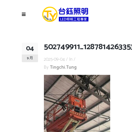
502749911_12878142633
04
9 月
2025-09-04
In
By
Tingchi.tung