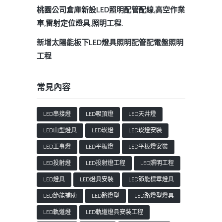
桃園公司倉庫新設LED照明配管配線,高空作業
車,雷射定位燈具,照明工程.
新增太陽能板下LED燈具照明配管配電盤照明
工程
常見內容
LED串接燈
LED吸頂燈
LED天井燈
LED山型燈具
LED崁燈
LED崁燈安裝
LED工事燈
LED平板燈
LED平板燈安裝
LED投射燈
LED投射燈工程
LED照明工程
LED燈具
LED燈具安裝
LED節能標章燈具
LED節能補助
LED路燈型
LED路燈型燈具
LED軌道燈
LED軌道燈具安裝工程