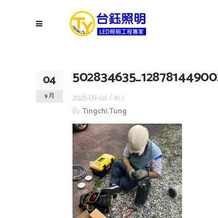
502834635_12878144900
04
9 月
2025-09-04
In
By
Tingchi.tung