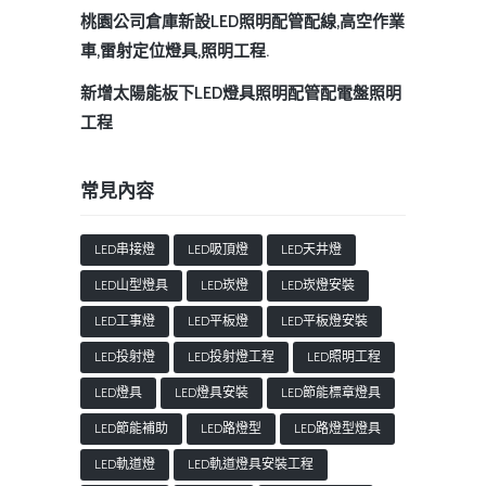
桃園公司倉庫新設LED照明配管配線,高空作業
車,雷射定位燈具,照明工程.
新增太陽能板下LED燈具照明配管配電盤照明
工程
常見內容
LED串接燈
LED吸頂燈
LED天井燈
LED山型燈具
LED崁燈
LED崁燈安裝
LED工事燈
LED平板燈
LED平板燈安裝
LED投射燈
LED投射燈工程
LED照明工程
LED燈具
LED燈具安裝
LED節能標章燈具
LED節能補助
LED路燈型
LED路燈型燈具
LED軌道燈
LED軌道燈具安裝工程