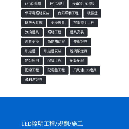
LED鋁條燈
住宅照明
停車場LED照明
停車場照明安裝
台鈺照明工程
吸頂燈
廠房天井燈
更換燈具
桃園照明工程
汰換燈具
照明工程
燈具安裝
燈具更換
節能補助案
美術燈具
軌道燈
軌道燈安裝
輕鋼架燈具
辦公照明
配管工程
配管配線
配線工程
配電盤工程
飛利浦LED燈具
飛利浦燈具
LED照明工程/規劃/施工