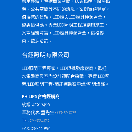
應用經驗，包括商業空間、居家照明、廠房照
明、公共空間等不同的環境，案例實蹟豐富，
值得您的信賴。LED燈與LED燈具種類齊全，
優惠價供應。專業LED照明工程規劃與施工，
案場經驗豐富，LED燈具種類齊全，價格優
惠。歡迎洽詢。
台鈺照明有限公司
LED照明工程專家，LED燈批發廠廠商，歡迎
水電盤商與室內設計師配合採購，專營 LED照
明/LED照明工程/節能補助案申請/照明燈飾。
PHILIPS合格經銷商
統編: 42769496
業務代表: 童先生
0918520035
TEL:
03-3124170
FAX: 03-3229581