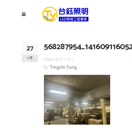
568287954_14160911605
27
1 月
2026-01-27
In
By
Tingchi.tung