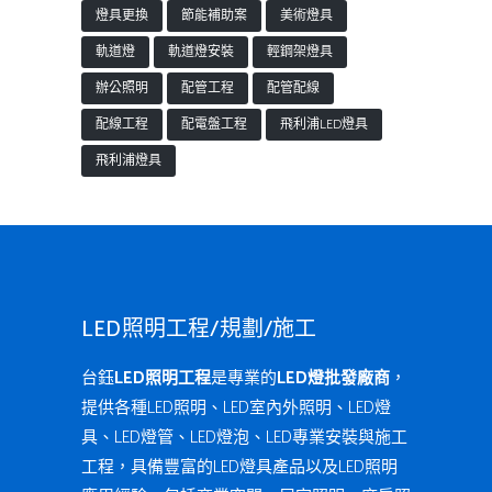
燈具更換
節能補助案
美術燈具
軌道燈
軌道燈安裝
輕鋼架燈具
辦公照明
配管工程
配管配線
配線工程
配電盤工程
飛利浦LED燈具
飛利浦燈具
LED照明工程/規劃/施工
台鈺
LED照明工程
是專業的
LED燈批發廠商
，
提供各種LED照明、LED室內外照明、LED燈
具、LED燈管、LED燈泡、LED專業安裝與施工
工程，具備豐富的LED燈具產品以及LED照明