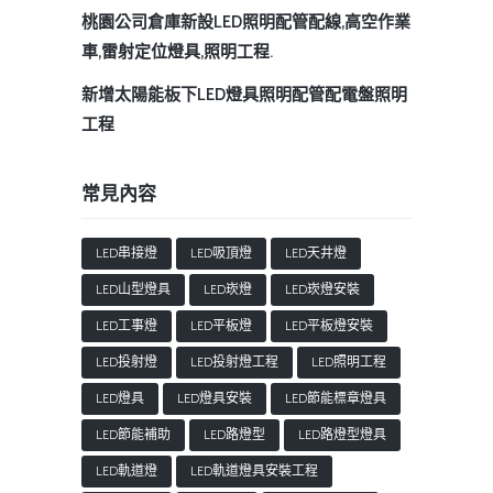
桃園公司倉庫新設LED照明配管配線,高空作業
車,雷射定位燈具,照明工程.
新增太陽能板下LED燈具照明配管配電盤照明
工程
常見內容
LED串接燈
LED吸頂燈
LED天井燈
LED山型燈具
LED崁燈
LED崁燈安裝
LED工事燈
LED平板燈
LED平板燈安裝
LED投射燈
LED投射燈工程
LED照明工程
LED燈具
LED燈具安裝
LED節能標章燈具
LED節能補助
LED路燈型
LED路燈型燈具
LED軌道燈
LED軌道燈具安裝工程