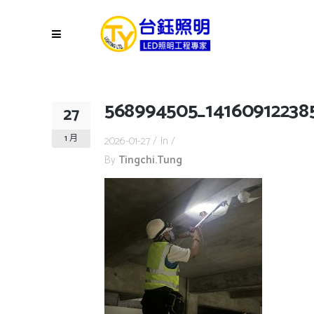
568994505_14160912238
27
1 月
2026-01-27
In
By
Tingchi.tung