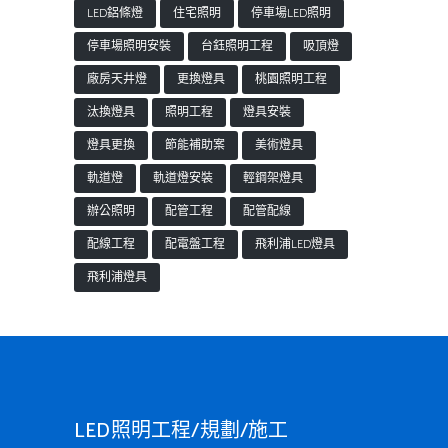
LED鋁條燈
住宅照明
停車場LED照明
停車場照明安裝
台鈺照明工程
吸頂燈
廠房天井燈
更換燈具
桃園照明工程
汰換燈具
照明工程
燈具安裝
燈具更換
節能補助案
美術燈具
軌道燈
軌道燈安裝
輕鋼架燈具
辦公照明
配管工程
配管配線
配線工程
配電盤工程
飛利浦LED燈具
飛利浦燈具
LED照明工程/規劃/施工