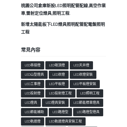
桃園公司倉庫新設LED照明配管配線,高空作業
車,雷射定位燈具,照明工程.
新增太陽能板下LED燈具照明配管配電盤照明
工程
常見內容
LED串接燈
LED吸頂燈
LED天井燈
LED山型燈具
LED崁燈
LED崁燈安裝
LED工事燈
LED平板燈
LED平板燈安裝
LED投射燈
LED投射燈工程
LED照明工程
LED燈具
LED燈具安裝
LED節能標章燈具
LED節能補助
LED路燈型
LED路燈型燈具
LED軌道燈
LED軌道燈具安裝工程