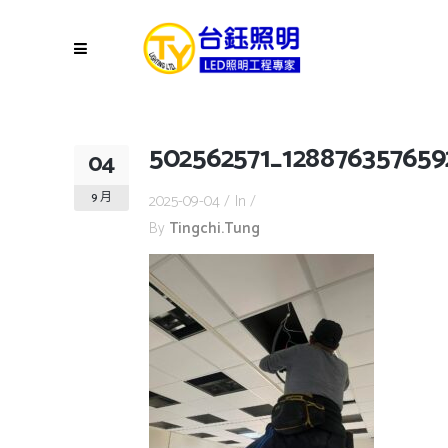
502562571_128876357659
04
9 月
2025-09-04
In
By
Tingchi.tung