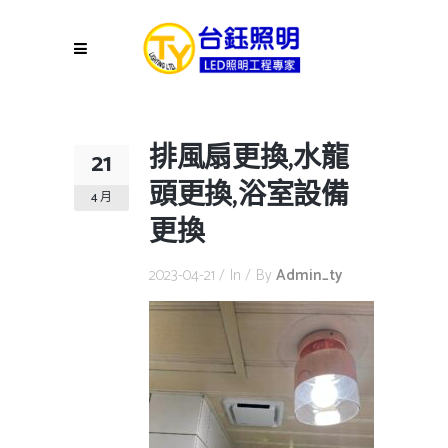
排風扇更換,水龍
21
頭更換,浴室設備
4 月
更換
2023-04-21
In
By
Admin_ty