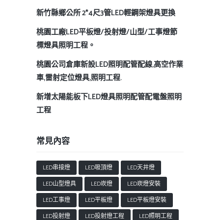
新竹縣鄉公所 2*4尺3管LED輕鋼架燈具更換
桃園工廠LED平板燈/投射燈/山型/工事燈節
標燈具照明工程。
桃園公司倉庫新設LED照明配管配線,高空作業
車,雷射定位燈具,照明工程.
新增太陽能板下LED燈具照明配管配電盤照明
工程
常見內容
LED串接燈
LED吸頂燈
LED天井燈
LED山型燈具
LED崁燈
LED崁燈安裝
LED工事燈
LED平板燈
LED平板燈安裝
LED投射燈
LED投射燈工程
LED照明工程