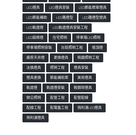
LED燈具
LED燈具安裝
LED節能標章燈具
LED節能補助
LED路燈型
LED路燈型燈具
LED軌道燈
LED軌道燈具安裝工程
LED鋁條燈
住宅照明
停車場LED照明
停車場照明安裝
台鈺照明工程
吸頂燈
廠房天井燈
更換燈具
桃園照明工程
汰換燈具
照明工程
燈具安裝
燈具更換
節能補助案
美術燈具
軌道燈
軌道燈安裝
輕鋼架燈具
辦公照明
配管工程
配管配線
配線工程
配電盤工程
飛利浦LED燈具
飛利浦燈具